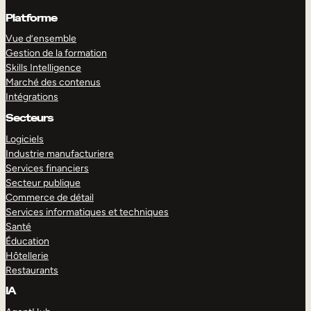
Platforme
Vue d’ensemble
Gestion de la formation
Skills Intelligence
Marché des contenus
Intégrations
Secteurs
Logiciels
Industrie manufacturiere
Services financiers
Secteur publique
Commerce de détail
Services informatiques et techniques
Santé
Éducation
Hôtellerie
Restaurants
IA