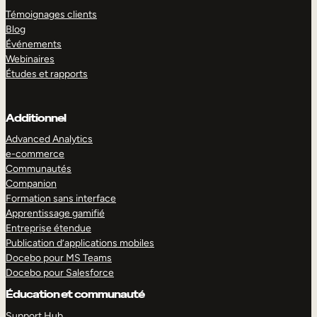
Témoignages clients
Blog
Événements
Webinaires
Études et rapports
Additionnel
Advanced Analytics
e-commerce
Communautés
Companion
Formation sans interface
Apprentissage gamifié
Entreprise étendue
Publication d’applications mobiles
Docebo pour MS Teams
Docebo pour Salesforce
Éducation et communauté
Support Hub