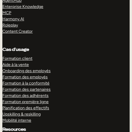
AgentHub
Enterprise Knowledge
MCP
Harmony AI
Roleplay
Content Creator
Cas d’usage
Formation client
Aide à la vente
Onboarding des employés
Formation des employés
Formation à la conformité
Formation des partenaires
Formation des adhérents
Formation première ligne
Planification des effectifs
Upskilling & reskilling
Mobilité interne
Resources