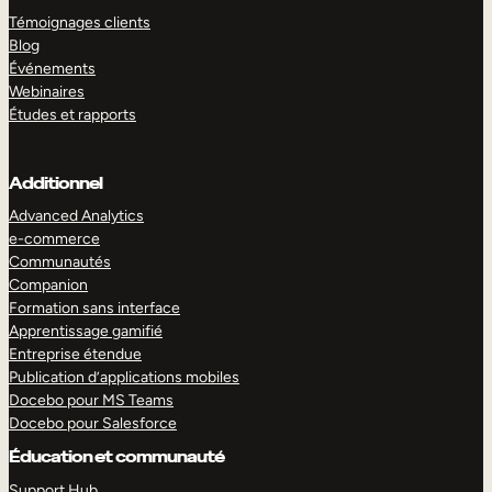
Témoignages clients
Blog
Événements
Webinaires
Études et rapports
Additionnel
Advanced Analytics
e-commerce
Communautés
Companion
Formation sans interface
Apprentissage gamifié
Entreprise étendue
Publication d’applications mobiles
Docebo pour MS Teams
Docebo pour Salesforce
Éducation et communauté
Support Hub