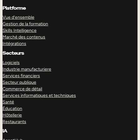
Platforme
Vue d’ensemble
Gestion de la formation
Skills Intelligence
Marché des contenus
Intégrations
Secteurs
Logiciels
Industrie manufacturiere
Services financiers
Secteur publique
Commerce de détail
Services informatiques et techniques
Santé
Éducation
Hôtellerie
Restaurants
IA