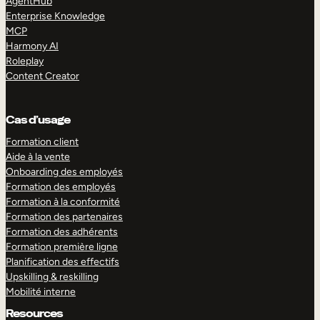
AgentHub
Enterprise Knowledge
MCP
Harmony AI
Roleplay
Content Creator
Cas d’usage
Formation client
Aide à la vente
Onboarding des employés
Formation des employés
Formation à la conformité
Formation des partenaires
Formation des adhérents
Formation première ligne
Planification des effectifs
Upskilling & reskilling
Mobilité interne
Resources