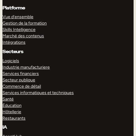
Platforme
Vue d’ensemble
Gestion de la formation
Skills Intelligence
Marché des contenus
Intégrations
Secteurs
Logiciels
Industrie manufacturiere
Services financiers
Secteur publique
Commerce de détail
Services informatiques et techniques
Santé
Éducation
Hôtellerie
Restaurants
IA