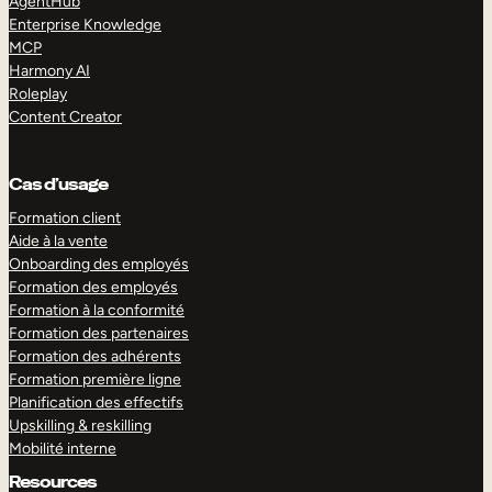
AgentHub
Enterprise Knowledge
MCP
Harmony AI
Roleplay
Content Creator
Cas d’usage
Formation client
Aide à la vente
Onboarding des employés
Formation des employés
Formation à la conformité
Formation des partenaires
Formation des adhérents
Formation première ligne
Planification des effectifs
Upskilling & reskilling
Mobilité interne
Resources