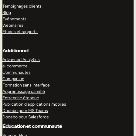
Témoignages clients
Blog
Événements
Webinaires
Études et rapports
Additionnel
Advanced Analytics
e-commerce
Communautés
Companion
Formation sans interface
Apprentissage gamifié
Entreprise étendue
Publication d’applications mobiles
Docebo pour MS Teams
Docebo pour Salesforce
Éducation et communauté
Support Hub