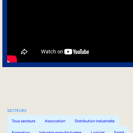
SECTEURS
Tous secteurs
Association
Distribution industrielle
Formation
Industrie manufacturière
Logiciel
Santé