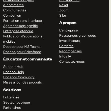
e-commerce
Rexel
Communautés
Zoom
Companion
Silæ
Formation sans interface
À propos
Apprentissage gamifié
L’entreprise
Entreprise étendue
Ressources graphiques
Publication d’applications
Investisseurs
mobiles
Carrières
Docebo pour MS Teams
Récompenses
Docebo pour Salesforce
Infos IA
Éducation et communauté
Contactez-nous
Support Hub
Docebo Help
Docebo Community
Mises à jour des produits
Solutions
Entreprise
Secteur publique
Partenaires