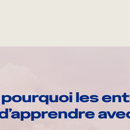
pourquoi les ent
d’apprendre av