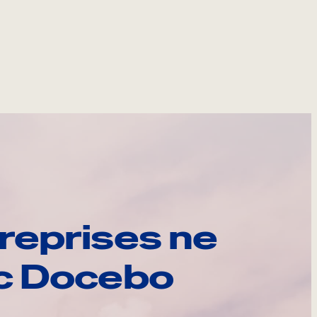
reprises ne
ec Docebo