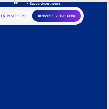
FR
EN
IT
Support
Investisseurs
 LA PLATEFORME
DEMANDEZ VOTRE DÉMO
nne.