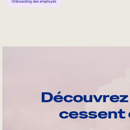
Onboarding des employés
Découvrez 
cessent 