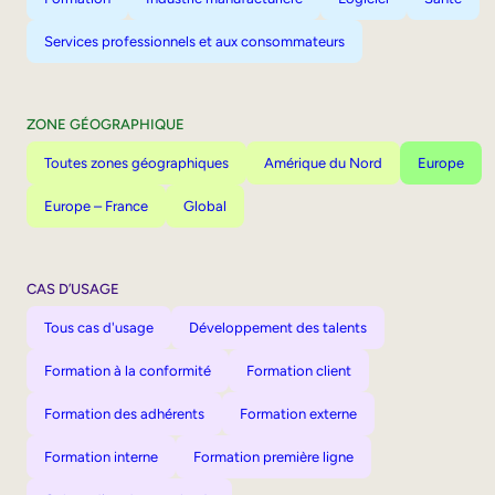
Services professionnels et aux consommateurs
ZONE GÉOGRAPHIQUE
Toutes zones géographiques
Amérique du Nord
Europe
Europe – France
Global
CAS D’USAGE
Tous cas d'usage
Développement des talents
Formation à la conformité
Formation client
Formation des adhérents
Formation externe
Formation interne
Formation première ligne