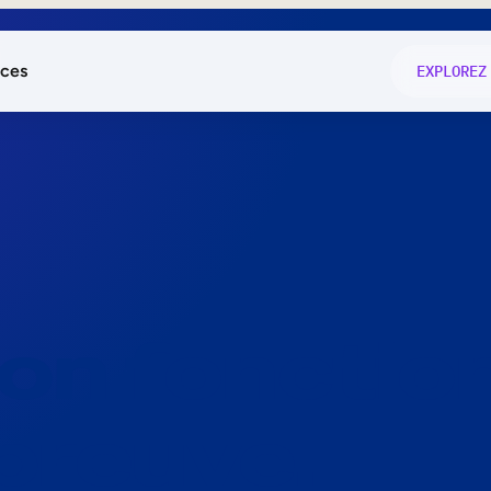
ces
EXPLOREZ
és
on fonctio
té
e
 preuve.