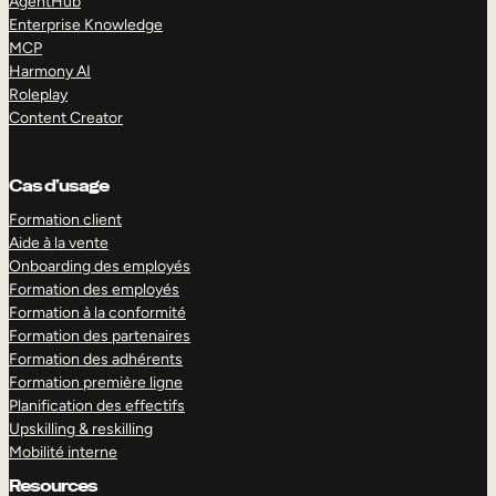
AgentHub
Enterprise Knowledge
MCP
Harmony AI
Roleplay
Content Creator
Cas d’usage
Formation client
Aide à la vente
Onboarding des employés
Formation des employés
Formation à la conformité
Formation des partenaires
Formation des adhérents
Formation première ligne
Planification des effectifs
Upskilling & reskilling
Mobilité interne
Resources