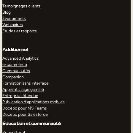
Témoignages clients
Blog
Événements
Webinaires
Études et rapports
Additionnel
Advanced Analytics
e-commerce
Communautés
Companion
Formation sans interface
Apprentissage gamifié
Entreprise étendue
Publication d’applications mobiles
Docebo pour MS Teams
Docebo pour Salesforce
Éducation et communauté
Support Hub