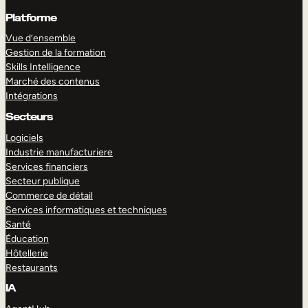
Platforme
Vue d’ensemble
Gestion de la formation
Skills Intelligence
Marché des contenus
Intégrations
Secteurs
Logiciels
Industrie manufacturiere
Services financiers
Secteur publique
Commerce de détail
Services informatiques et techniques
Santé
Éducation
Hôtellerie
Restaurants
IA