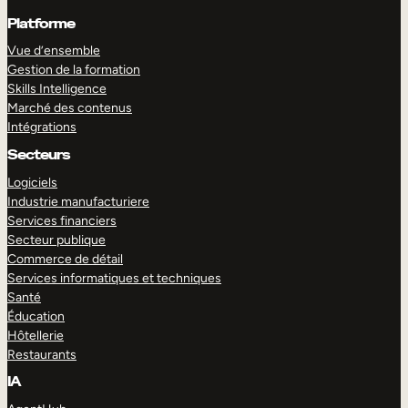
Platforme
Vue d’ensemble
Gestion de la formation
Skills Intelligence
Marché des contenus
Intégrations
Secteurs
Logiciels
Industrie manufacturiere
Services financiers
Secteur publique
Commerce de détail
Services informatiques et techniques
Santé
Éducation
Hôtellerie
Restaurants
IA