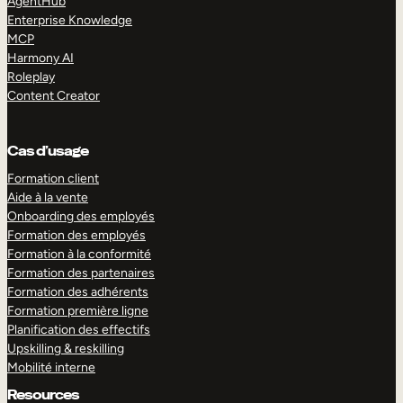
AgentHub
Enterprise Knowledge
MCP
Harmony AI
Roleplay
Content Creator
Cas d’usage
Formation client
Aide à la vente
Onboarding des employés
Formation des employés
Formation à la conformité
Formation des partenaires
Formation des adhérents
Formation première ligne
Planification des effectifs
Upskilling & reskilling
Mobilité interne
Resources