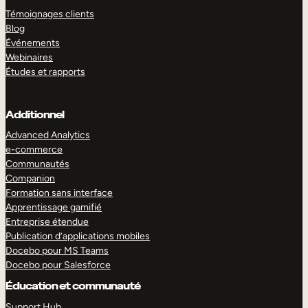
Témoignages clients
Blog
Événements
Webinaires
Études et rapports
Additionnel
Advanced Analytics
e-commerce
Communautés
Companion
Formation sans interface
Apprentissage gamifié
Entreprise étendue
Publication d’applications mobiles
Docebo pour MS Teams
Docebo pour Salesforce
Éducation et communauté
Support Hub