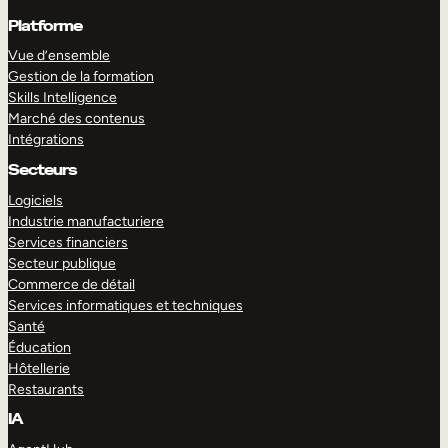
Platforme
Vue d’ensemble
Gestion de la formation
Skills Intelligence
Marché des contenus
Intégrations
Secteurs
Logiciels
Industrie manufacturiere
Services financiers
Secteur publique
Commerce de détail
Services informatiques et techniques
Santé
Éducation
Hôtellerie
Restaurants
IA