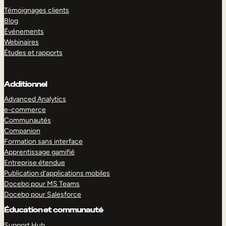
Témoignages clients
Blog
Événements
Webinaires
Études et rapports
Additionnel
Advanced Analytics
e-commerce
Communautés
Companion
Formation sans interface
Apprentissage gamifié
Entreprise étendue
Publication d’applications mobiles
Docebo pour MS Teams
Docebo pour Salesforce
Éducation et communauté
Support Hub