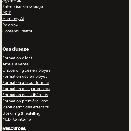
AgentHub
Enterprise Knowledge
MCP
Harmony AI
Roleplay
Content Creator
Cas d’usage
Formation client
Aide à la vente
Onboarding des employés
Formation des employés
Formation à la conformité
Formation des partenaires
Formation des adhérents
Formation première ligne
Planification des effectifs
Upskilling & reskilling
Mobilité interne
Resources