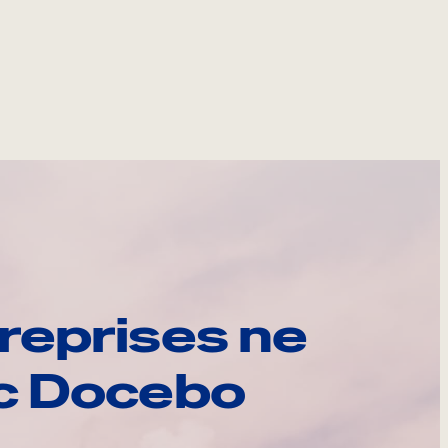
reprises ne
ec Docebo