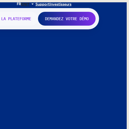
FR
EN
IT
Support
Investisseurs
 LA PLATEFORME
DEMANDEZ VOTRE DÉMO
nne.