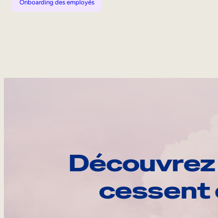
Onboarding des employés
Découvrez 
cessent 