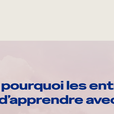
pourquoi les ent
d’apprendre av