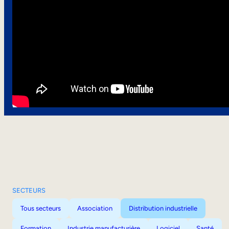
SECTEURS
Tous secteurs
Association
Distribution industrielle
Formation
Industrie manufacturière
Logiciel
Santé