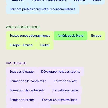
Services professionnels et aux consommateurs
ZONE GÉOGRAPHIQUE
Toutes zones géographiques
Amérique du Nord
Europe
Europe – France
Global
CAS D’USAGE
Tous cas d'usage
Développement des talents
Formation à la conformité
Formation client
Formation des adhérents
Formation externe
Formation interne
Formation première ligne