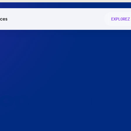
ces
EXPLOREZ
és
on fonctio
té
e
 preuve.