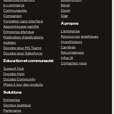
e-commerce
Rexel
Communautés
Zoom
Companion
Silæ
Formation sans interface
À propos
Apprentissage gamifié
L’entreprise
Entreprise étendue
Ressources graphiques
Publication d’applications
Investisseurs
mobiles
Carrières
Docebo pour MS Teams
Récompenses
Docebo pour Salesforce
Infos IA
Éducation et communauté
Contactez-nous
Support Hub
Docebo Help
Docebo Community
Mises à jour des produits
Solutions
Entreprise
Secteur publique
Partenaires