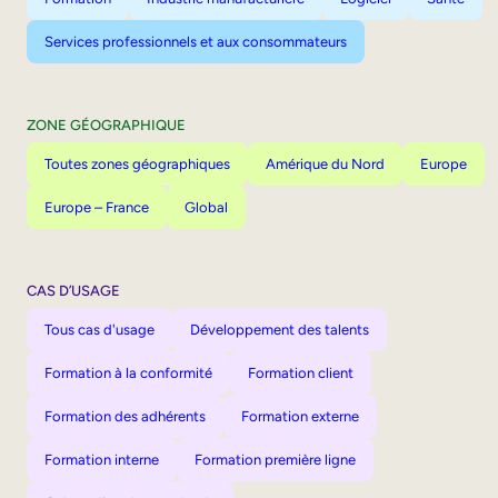
Services professionnels et aux consommateurs
ZONE GÉOGRAPHIQUE
Toutes zones géographiques
Amérique du Nord
Europe
Europe – France
Global
CAS D’USAGE
Tous cas d'usage
Développement des talents
Formation à la conformité
Formation client
Formation des adhérents
Formation externe
Formation interne
Formation première ligne