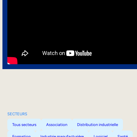
SECTEURS
Tous secteurs
Association
Distribution industrielle
Formation
Industrie manufacturière
Logiciel
Santé