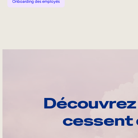
Onboarding des employés
Découvrez 
cessent 