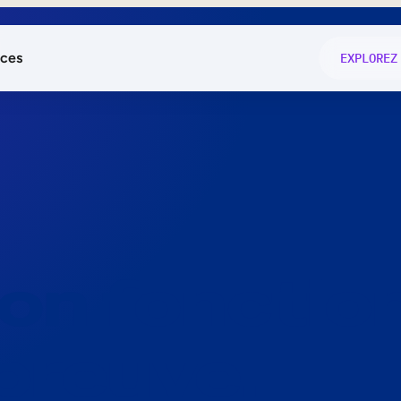
ces
EXPLOREZ
és
on fonctio
té
e
 preuve.