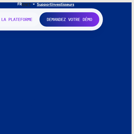
FR
EN
IT
Support
Investisseurs
 LA PLATEFORME
DEMANDEZ VOTRE DÉMO
nne.