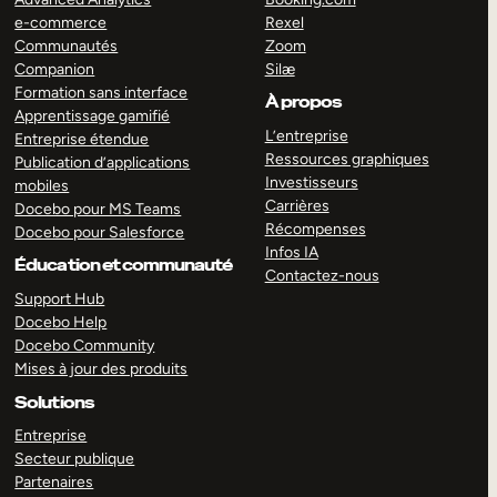
e-commerce
Rexel
Communautés
Zoom
Companion
Silæ
Formation sans interface
À propos
Apprentissage gamifié
L’entreprise
Entreprise étendue
Ressources graphiques
Publication d’applications
Investisseurs
mobiles
Carrières
Docebo pour MS Teams
Récompenses
Docebo pour Salesforce
Infos IA
Éducation et communauté
Contactez-nous
Support Hub
Docebo Help
Docebo Community
Mises à jour des produits
Solutions
Entreprise
Secteur publique
Partenaires