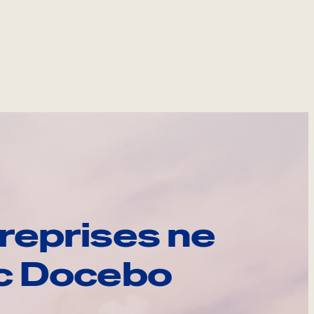
reprises ne
ec Docebo