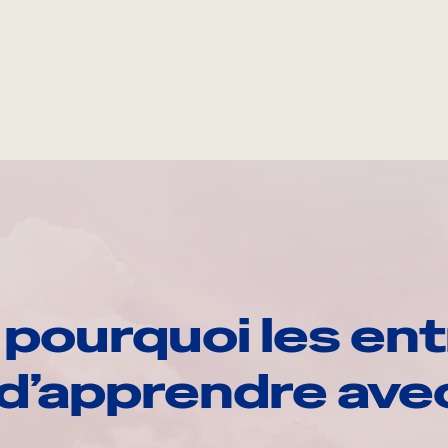
pourquoi les ent
d’apprendre av