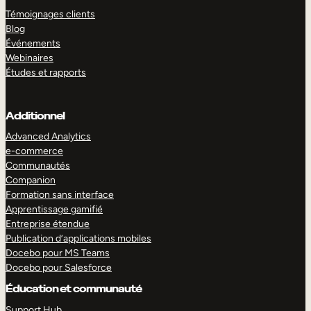
Témoignages clients
Blog
Événements
Webinaires
Études et rapports
Additionnel
Advanced Analytics
e-commerce
Communautés
Companion
Formation sans interface
Apprentissage gamifié
Entreprise étendue
Publication d’applications mobiles
Docebo pour MS Teams
Docebo pour Salesforce
Éducation et communauté
Support Hub