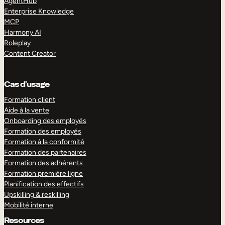
AgentHub
Enterprise Knowledge
MCP
Harmony AI
Roleplay
Content Creator
Cas d’usage
Formation client
Aide à la vente
Onboarding des employés
Formation des employés
Formation à la conformité
Formation des partenaires
Formation des adhérents
Formation première ligne
Planification des effectifs
Upskilling & reskilling
Mobilité interne
Resources