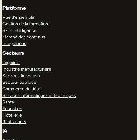
Platforme
Vue d’ensemble
Gestion de la formation
Skills Intelligence
Marché des contenus
Intégrations
Secteurs
Logiciels
Industrie manufacturiere
Services financiers
Secteur publique
Commerce de détail
Services informatiques et techniques
Santé
Éducation
Hôtellerie
Restaurants
IA