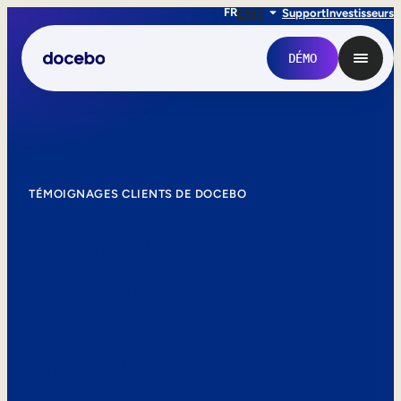
FR
EN
IT
Support
Investisseurs
DÉMO
TÉMOIGNAGES CLIENTS DE DOCEBO
La formation
fonctionne.
En voici la
Formation interne
preuve.
Onboarding des employés
Formation des employés