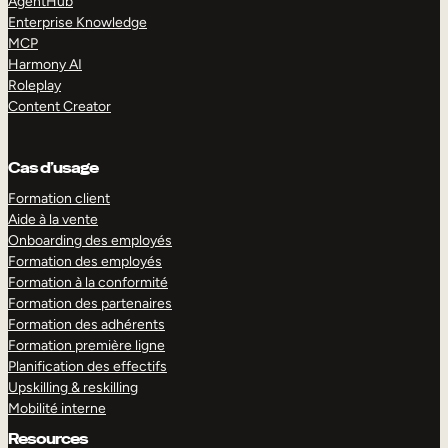
AgentHub
Enterprise Knowledge
MCP
Harmony AI
Roleplay
Content Creator
Cas d’usage
Formation client
Aide à la vente
Onboarding des employés
Formation des employés
Formation à la conformité
Formation des partenaires
Formation des adhérents
Formation première ligne
Planification des effectifs
Upskilling & reskilling
Mobilité interne
Resources