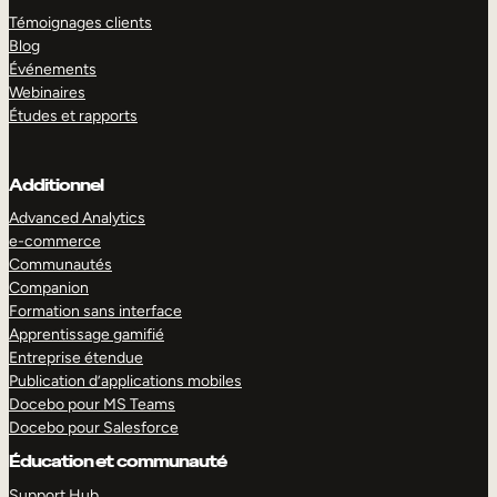
Témoignages clients
Blog
Événements
Webinaires
Études et rapports
Additionnel
Advanced Analytics
e-commerce
Communautés
Companion
Formation sans interface
Apprentissage gamifié
Entreprise étendue
Publication d’applications mobiles
Docebo pour MS Teams
Docebo pour Salesforce
Éducation et communauté
Support Hub