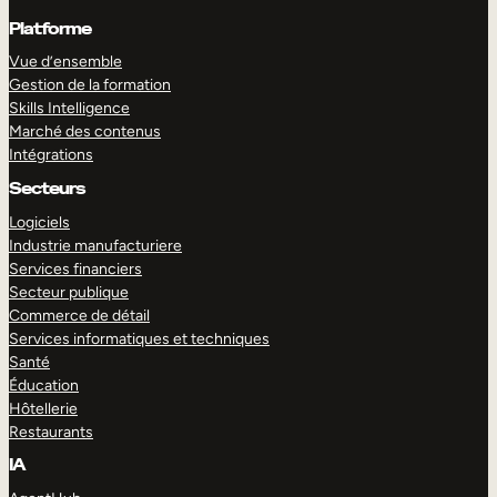
Platforme
Vue d’ensemble
Gestion de la formation
Skills Intelligence
Marché des contenus
Intégrations
Secteurs
Logiciels
Industrie manufacturiere
Services financiers
Secteur publique
Commerce de détail
Services informatiques et techniques
Santé
Éducation
Hôtellerie
Restaurants
IA