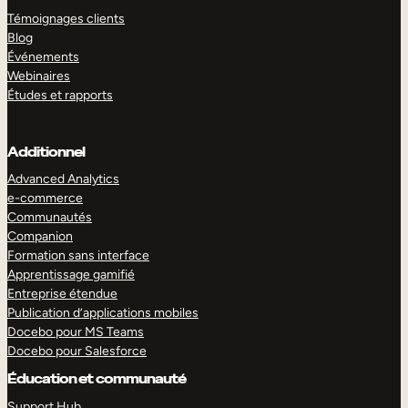
Témoignages clients
Blog
Événements
Webinaires
Études et rapports
Additionnel
Advanced Analytics
e-commerce
Communautés
Companion
Formation sans interface
Apprentissage gamifié
Entreprise étendue
Publication d’applications mobiles
Docebo pour MS Teams
Docebo pour Salesforce
Éducation et communauté
Support Hub