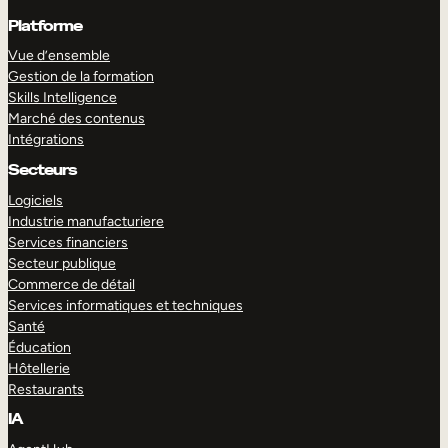
Platforme
Vue d’ensemble
Gestion de la formation
Skills Intelligence
Marché des contenus
Intégrations
Secteurs
Logiciels
Industrie manufacturiere
Services financiers
Secteur publique
Commerce de détail
Services informatiques et techniques
Santé
Éducation
Hôtellerie
Restaurants
IA