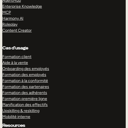
AgentHub
Enterprise Knowledge
MCP
Harmony AI
Roleplay
Content Creator
Cas d’usage
Formation client
Aide à la vente
Onboarding des employés
Formation des employés
Formation à la conformité
Formation des partenaires
Formation des adhérents
Formation première ligne
Planification des effectifs
Upskilling & reskilling
Mobilité interne
Resources