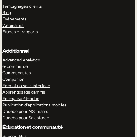
Témoignages clients
Blog
Événements
Webinaires
Études et rapports
Additionnel
Advanced Analytics
e-commerce
Communautés
Companion
Formation sans interface
Apprentissage gamifié
Entreprise étendue
Publication d’applications mobiles
Docebo pour MS Teams
Docebo pour Salesforce
Éducation et communauté
Support Hub