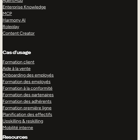
AgentHub
Enterprise Knowledge
MCP
Harmony AI
Roleplay
Content Creator
Cas d’usage
Formation client
Aide à la vente
Onboarding des employés
Formation des employés
Formation à la conformité
Formation des partenaires
Formation des adhérents
Formation première ligne
Planification des effectifs
Upskilling & reskilling
Mobilité interne
Resources