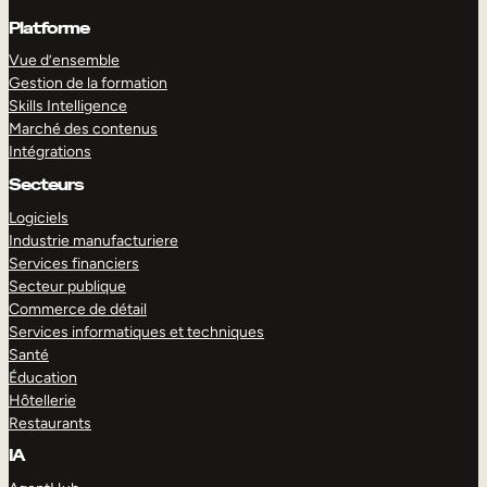
Platforme
Vue d’ensemble
Gestion de la formation
Skills Intelligence
Marché des contenus
Intégrations
Secteurs
Logiciels
Industrie manufacturiere
Services financiers
Secteur publique
Commerce de détail
Services informatiques et techniques
Santé
Éducation
Hôtellerie
Restaurants
IA