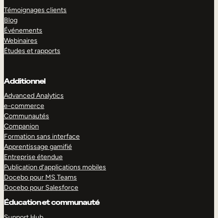
Témoignages clients
Blog
Événements
Webinaires
Études et rapports
Additionnel
Advanced Analytics
e-commerce
Communautés
Companion
Formation sans interface
Apprentissage gamifié
Entreprise étendue
Publication d’applications mobiles
Docebo pour MS Teams
Docebo pour Salesforce
Éducation et communauté
Support Hub