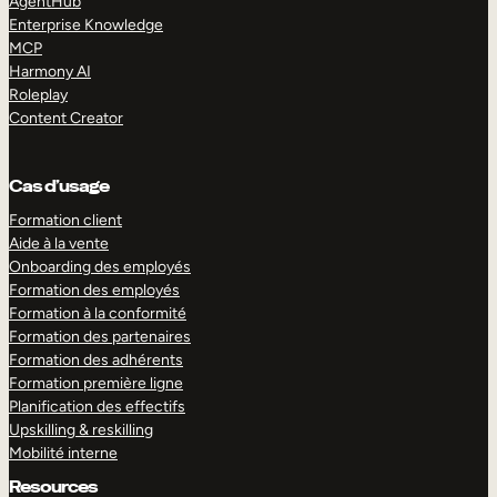
AgentHub
Enterprise Knowledge
MCP
Harmony AI
Roleplay
Content Creator
Cas d’usage
Formation client
Aide à la vente
Onboarding des employés
Formation des employés
Formation à la conformité
Formation des partenaires
Formation des adhérents
Formation première ligne
Planification des effectifs
Upskilling & reskilling
Mobilité interne
Resources