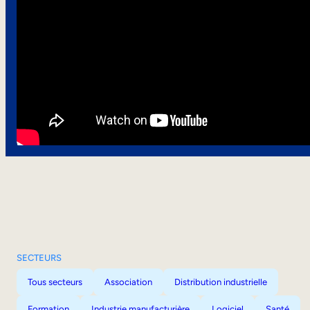
SECTEURS
Tous secteurs
Association
Distribution industrielle
Formation
Industrie manufacturière
Logiciel
Santé