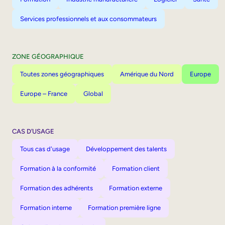
Services professionnels et aux consommateurs
ZONE GÉOGRAPHIQUE
Toutes zones géographiques
Amérique du Nord
Europe
Europe – France
Global
CAS D’USAGE
Tous cas d'usage
Développement des talents
Formation à la conformité
Formation client
Formation des adhérents
Formation externe
Formation interne
Formation première ligne