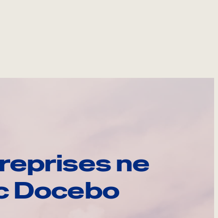
reprises ne
ec Docebo