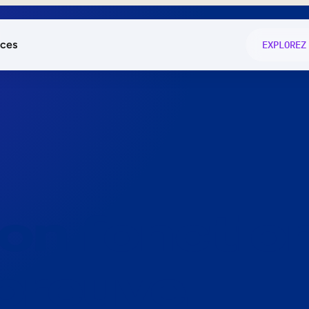
ces
EXPLOREZ
és
on fonctio
té
e
 preuve.