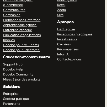
e-commerce
Rexel
Communautés
Zoom
Companion
Silæ
Formation sans interface
À propos
Apprentissage gamifié
L’entreprise
Entreprise étendue
Ressources graphiques
Publication d’applications
Investisseurs
mobiles
Carrières
Docebo pour MS Teams
Récompenses
Docebo pour Salesforce
Infos IA
Éducation et communauté
Contactez-nous
Support Hub
Docebo Help
Docebo Community
Mises à jour des produits
Solutions
Entreprise
Secteur publique
Partenaires