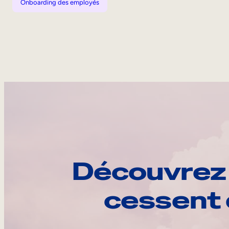
Onboarding des employés
Découvrez 
cessent 