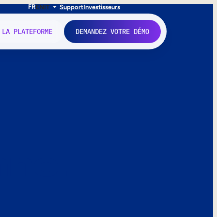
FR
EN
IT
Support
Investisseurs
 LA PLATEFORME
DEMANDEZ VOTRE DÉMO
nne.