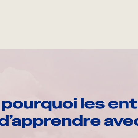
pourquoi les ent
d’apprendre av