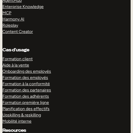
AgentHub
Enterprise Knowledge
MCP
Harmony AI
Roleplay
Content Creator
Cas d’usage
Formation client
Aide à la vente
Onboarding des employés
Formation des employés
Formation à la conformité
Formation des partenaires
Formation des adhérents
Formation première ligne
Planification des effectifs
Upskilling & reskilling
Mobilité interne
Resources