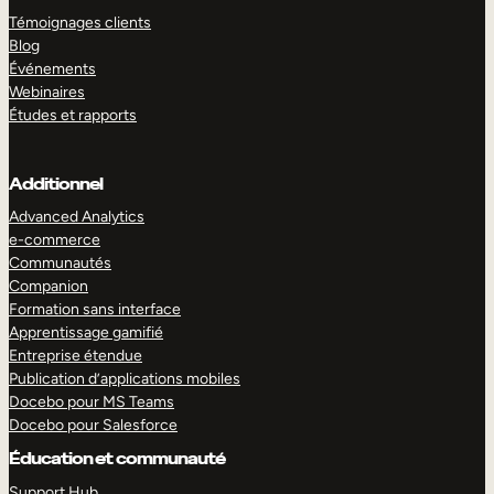
Témoignages clients
Blog
Événements
Webinaires
Études et rapports
Additionnel
Advanced Analytics
e-commerce
Communautés
Companion
Formation sans interface
Apprentissage gamifié
Entreprise étendue
Publication d’applications mobiles
Docebo pour MS Teams
Docebo pour Salesforce
Éducation et communauté
Support Hub