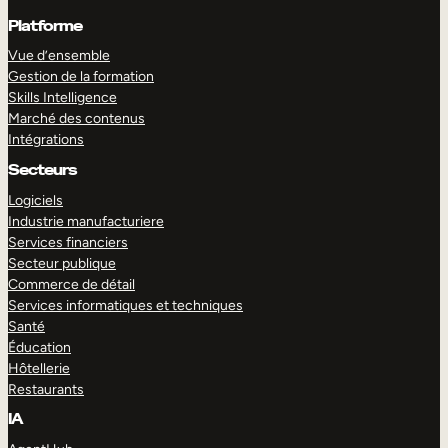
Platforme
Vue d’ensemble
Gestion de la formation
Skills Intelligence
Marché des contenus
Intégrations
Secteurs
Logiciels
Industrie manufacturiere
Services financiers
Secteur publique
Commerce de détail
Services informatiques et techniques
Santé
Éducation
Hôtellerie
Restaurants
IA