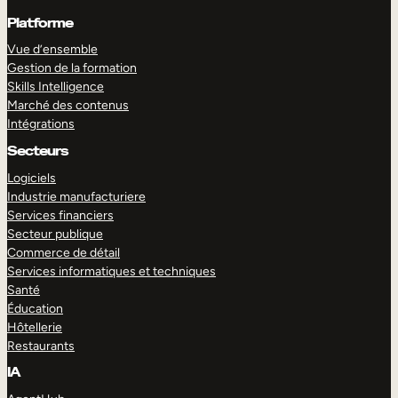
Platforme
Vue d’ensemble
Gestion de la formation
Skills Intelligence
Marché des contenus
Intégrations
Secteurs
Logiciels
Industrie manufacturiere
Services financiers
Secteur publique
Commerce de détail
Services informatiques et techniques
Santé
Éducation
Hôtellerie
Restaurants
IA