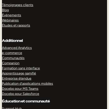
Témoignages clients
Blog
Événements
Webinaires
Études et rapports
Additionnel
Advanced Analytics
e-commerce
Communautés
Companion
Formation sans interface
Apprentissage gamifié
Entreprise étendue
Publication d’applications mobiles
Docebo pour MS Teams
Docebo pour Salesforce
Éducation et communauté
Support Hub