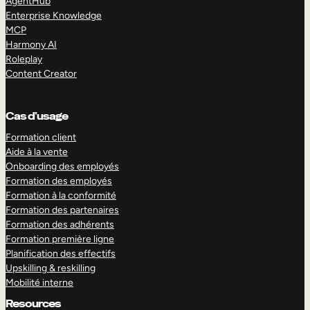
AgentHub
Enterprise Knowledge
MCP
Harmony AI
Roleplay
Content Creator
Cas d’usage
Formation client
Aide à la vente
Onboarding des employés
Formation des employés
Formation à la conformité
Formation des partenaires
Formation des adhérents
Formation première ligne
Planification des effectifs
Upskilling & reskilling
Mobilité interne
Resources