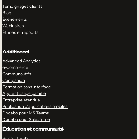
Témoignages clients
Blog
Événements
Webinaires
Études et rapports
Additionnel
Advanced Analytics
e-commerce
Communautés
Companion
Formation sans interface
Apprentissage gamifié
Entreprise étendue
Publication d’applications mobiles
Docebo pour MS Teams
Docebo pour Salesforce
Éducation et communauté
Support Hub