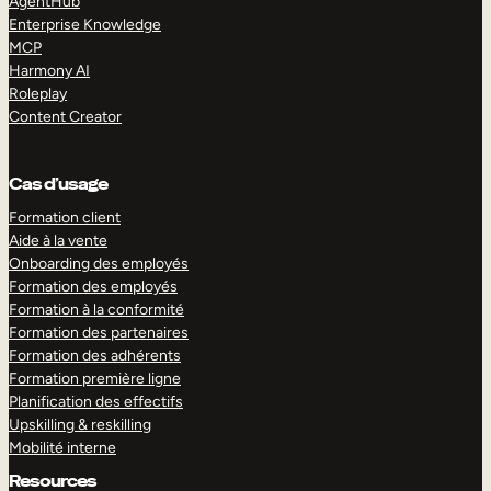
AgentHub
Enterprise Knowledge
MCP
Harmony AI
Roleplay
Content Creator
Cas d’usage
Formation client
Aide à la vente
Onboarding des employés
Formation des employés
Formation à la conformité
Formation des partenaires
Formation des adhérents
Formation première ligne
Planification des effectifs
Upskilling & reskilling
Mobilité interne
Resources