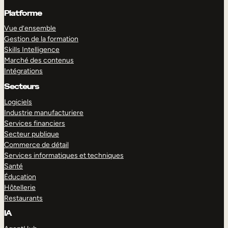
Platforme
Vue d’ensemble
Gestion de la formation
Skills Intelligence
Marché des contenus
Intégrations
Secteurs
Logiciels
Industrie manufacturiere
Services financiers
Secteur publique
Commerce de détail
Services informatiques et techniques
Santé
Éducation
Hôtellerie
Restaurants
IA