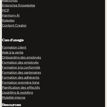
AgentHub
Enterprise Knowledge
MCP
Harmony AI
Roleplay
Content Creator
Cas d’usage
Formation client
Aide à la vente
Onboarding des employés
Formation des employés
Formation à la conformité
Formation des partenaires
Formation des adhérents
Formation première ligne
Planification des effectifs
Upskilling & reskilling
Mobilité interne
Resources