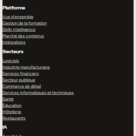
Platforme
Vue d’ensemble
Gestion de la formation
Skills Intelligence
Marché des contenus
Intégrations
Secteurs
Logiciels
Industrie manufacturiere
Services financiers
Secteur publique
Commerce de détail
Services informatiques et techniques
Santé
Éducation
Hôtellerie
Restaurants
IA