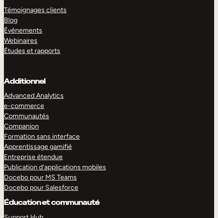
Témoignages clients
Blog
Événements
Webinaires
Études et rapports
Additionnel
Advanced Analytics
e-commerce
Communautés
Companion
Formation sans interface
Apprentissage gamifié
Entreprise étendue
Publication d’applications mobiles
Docebo pour MS Teams
Docebo pour Salesforce
Éducation et communauté
Support Hub