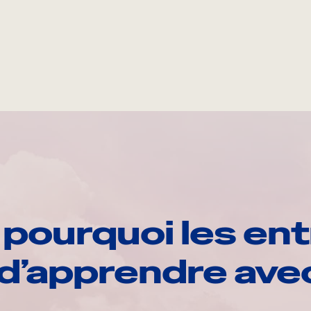
pourquoi les ent
d’apprendre av