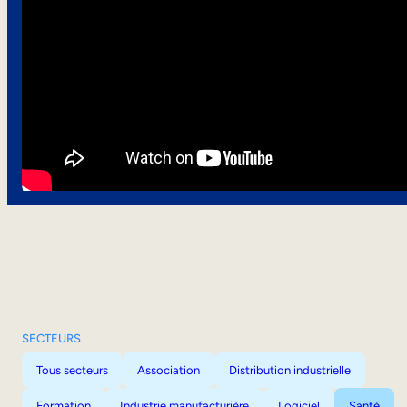
SECTEURS
Tous secteurs
Association
Distribution industrielle
Formation
Industrie manufacturière
Logiciel
Santé