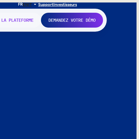
FR
EN
IT
Support
Investisseurs
 LA PLATEFORME
DEMANDEZ VOTRE DÉMO
nne.