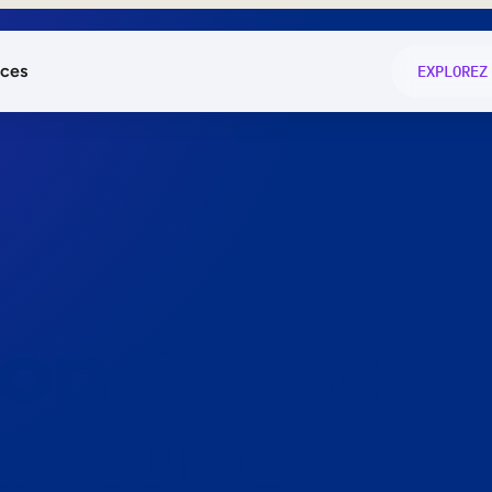
ces
EXPLOREZ
és
on fonctio
té
e
 preuve.