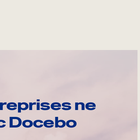
reprises ne
ec Docebo