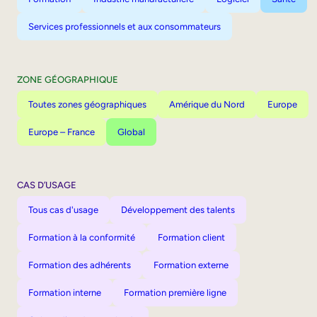
Services professionnels et aux consommateurs
ZONE GÉOGRAPHIQUE
Toutes zones géographiques
Amérique du Nord
Europe
Europe – France
Global
CAS D’USAGE
Tous cas d'usage
Développement des talents
Formation à la conformité
Formation client
Formation des adhérents
Formation externe
Formation interne
Formation première ligne