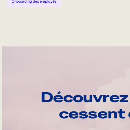
Onboarding des employés
Découvrez 
cessent 