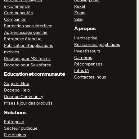
e-commerce
Rexel
Communautés
Zoom
Companion
Silæ
Formation sans interface
À propos
Apprentissage gamifié
L’entreprise
Entreprise étendue
Ressources graphiques
Publication d’applications
Investisseurs
mobiles
Carrières
Docebo pour MS Teams
Récompenses
Docebo pour Salesforce
Infos IA
Éducation et communauté
Contactez-nous
Support Hub
Docebo Help
Docebo Community
Mises à jour des produits
Solutions
Entreprise
Secteur publique
Partenaires