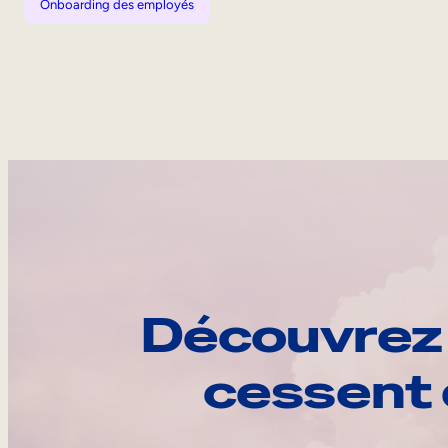
Onboarding des employés
Découvrez 
cessent 