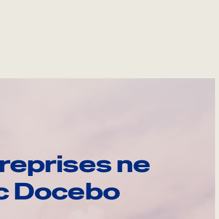
reprises ne
ec Docebo