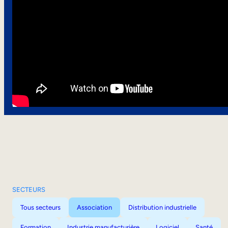
SECTEURS
Tous secteurs
Association
Distribution industrielle
Formation
Industrie manufacturière
Logiciel
Santé