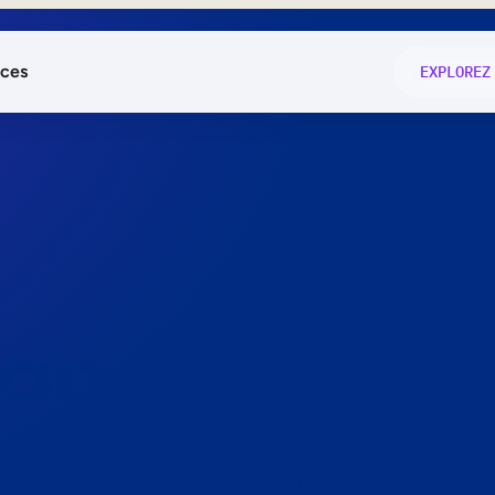
ces
EXPLOREZ
és
on fonctio
té
e
 preuve.