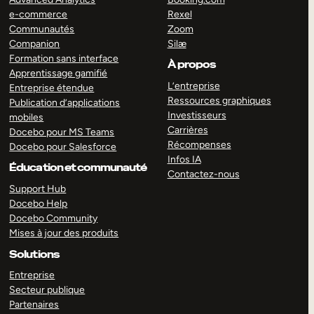
e-commerce
Rexel
Communautés
Zoom
Companion
Silæ
Formation sans interface
À propos
Apprentissage gamifié
L’entreprise
Entreprise étendue
Ressources graphiques
Publication d’applications
Investisseurs
mobiles
Carrières
Docebo pour MS Teams
Récompenses
Docebo pour Salesforce
Infos IA
Éducation et communauté
Contactez-nous
Support Hub
Docebo Help
Docebo Community
Mises à jour des produits
Solutions
Entreprise
Secteur publique
Partenaires