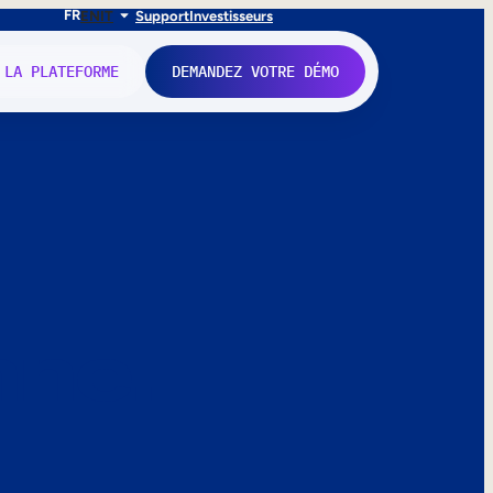
FR
EN
IT
Support
Investisseurs
 LA PLATEFORME
DEMANDEZ VOTRE DÉMO
nne.