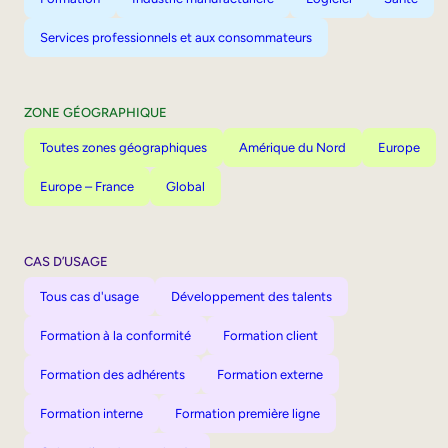
Services professionnels et aux consommateurs
ZONE GÉOGRAPHIQUE
Toutes zones géographiques
Amérique du Nord
Europe
Europe – France
Global
CAS D’USAGE
Tous cas d'usage
Développement des talents
Formation à la conformité
Formation client
Formation des adhérents
Formation externe
Formation interne
Formation première ligne