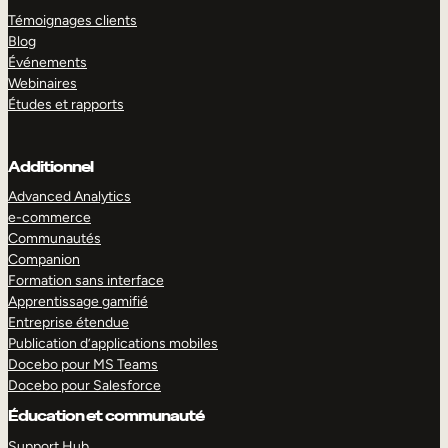
Témoignages clients
Blog
Événements
Webinaires
Études et rapports
Additionnel
Advanced Analytics
e-commerce
Communautés
Companion
Formation sans interface
Apprentissage gamifié
Entreprise étendue
Publication d’applications mobiles
Docebo pour MS Teams
Docebo pour Salesforce
Éducation et communauté
Support Hub