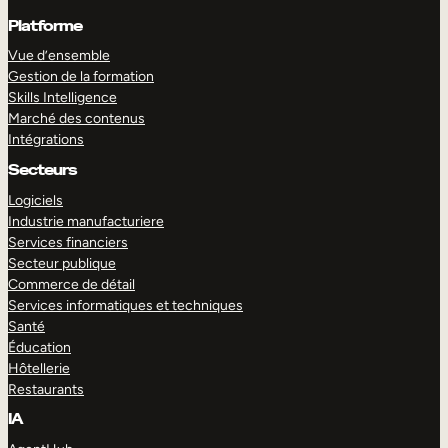
Platforme
Vue d’ensemble
Gestion de la formation
Skills Intelligence
Marché des contenus
Intégrations
Secteurs
Logiciels
Industrie manufacturiere
Services financiers
Secteur publique
Commerce de détail
Services informatiques et techniques
Santé
Éducation
Hôtellerie
Restaurants
IA