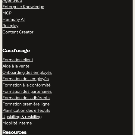
AgentHub
Enterprise Knowledge
MCP
Harmony AI
Roleplay
Content Creator
Cas d’usage
Formation client
Aide à la vente
Onboarding des employés
Formation des employés
Formation à la conformité
Formation des partenaires
Formation des adhérents
Formation première ligne
Planification des effectifs
Upskilling & reskilling
Mobilité interne
Resources