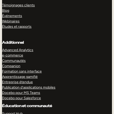
Témoignages clients
Blog
Événements
Webinaires
Études et rapports
Additionnel
Advanced Analytics
e-commerce
Communautés
Companion
Formation sans interface
Apprentissage gamifié
Entreprise étendue
Publication d’applications mobiles
Docebo pour MS Teams
Docebo pour Salesforce
Éducation et communauté
Support Hub