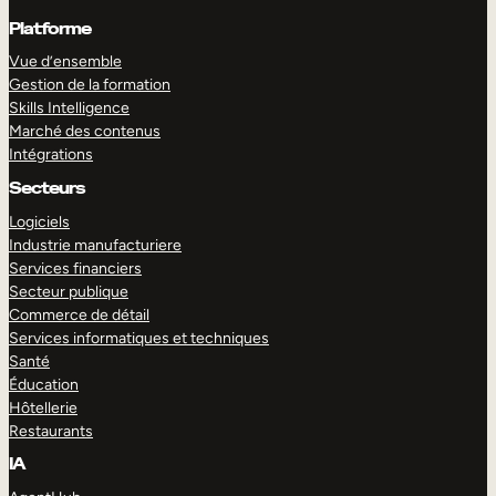
Platforme
Vue d’ensemble
Gestion de la formation
Skills Intelligence
Marché des contenus
Intégrations
Secteurs
Logiciels
Industrie manufacturiere
Services financiers
Secteur publique
Commerce de détail
Services informatiques et techniques
Santé
Éducation
Hôtellerie
Restaurants
IA