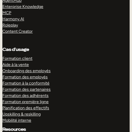
AgentHub
Enterprise Knowledge
MCP
Harmony AI
Roleplay
Content Creator
Cas d’usage
Formation client
Aide à la vente
Onboarding des employés
Formation des employés
Formation à la conformité
Formation des partenaires
Formation des adhérents
Formation première ligne
Planification des effectifs
Upskilling & reskilling
Mobilité interne
Resources