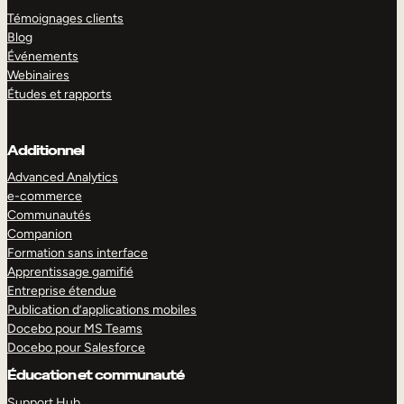
Témoignages clients
Blog
Événements
Webinaires
Études et rapports
Additionnel
Advanced Analytics
e-commerce
Communautés
Companion
Formation sans interface
Apprentissage gamifié
Entreprise étendue
Publication d’applications mobiles
Docebo pour MS Teams
Docebo pour Salesforce
Éducation et communauté
Support Hub