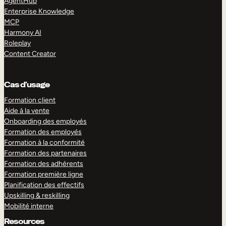
AgentHub
Enterprise Knowledge
MCP
Harmony AI
Roleplay
Content Creator
Cas d’usage
Formation client
Aide à la vente
Onboarding des employés
Formation des employés
Formation à la conformité
Formation des partenaires
Formation des adhérents
Formation première ligne
Planification des effectifs
Upskilling & reskilling
Mobilité interne
Resources