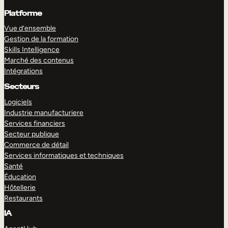
Platforme
Vue d’ensemble
Gestion de la formation
Skills Intelligence
Marché des contenus
Intégrations
Secteurs
Logiciels
Industrie manufacturiere
Services financiers
Secteur publique
Commerce de détail
Services informatiques et techniques
Santé
Éducation
Hôtellerie
Restaurants
IA