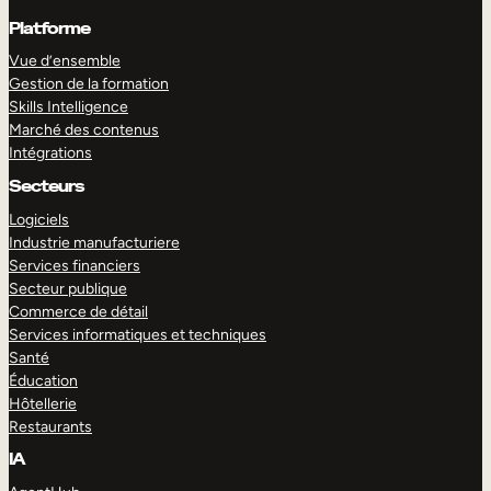
Platforme
Vue d’ensemble
Gestion de la formation
Skills Intelligence
Marché des contenus
Intégrations
Secteurs
Logiciels
Industrie manufacturiere
Services financiers
Secteur publique
Commerce de détail
Services informatiques et techniques
Santé
Éducation
Hôtellerie
Restaurants
IA