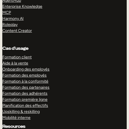
AgentHub
Enterprise Knowledge
MCP
Harmony AI
Roleplay
Content Creator
Cas d’usage
Formation client
Aide à la vente
Onboarding des employés
Formation des employés
Formation à la conformité
Formation des partenaires
Formation des adhérents
Formation première ligne
Planification des effectifs
Upskilling & reskilling
Mobilité interne
Resources