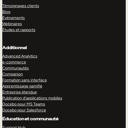
Témoignages clients
Blog
Événements
Webinaires
Études et rapports
Additionnel
Advanced Analytics
e-commerce
Communautés
Companion
Formation sans interface
Apprentissage gamifié
Entreprise étendue
Publication d’applications mobiles
Docebo pour MS Teams
Docebo pour Salesforce
Éducation et communauté
Support Hub