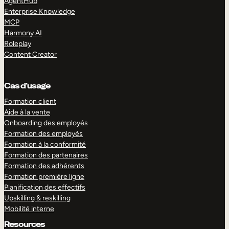
AgentHub
Enterprise Knowledge
MCP
Harmony AI
Roleplay
Content Creator
Cas d’usage
Formation client
Aide à la vente
Onboarding des employés
Formation des employés
Formation à la conformité
Formation des partenaires
Formation des adhérents
Formation première ligne
Planification des effectifs
Upskilling & reskilling
Mobilité interne
Resources