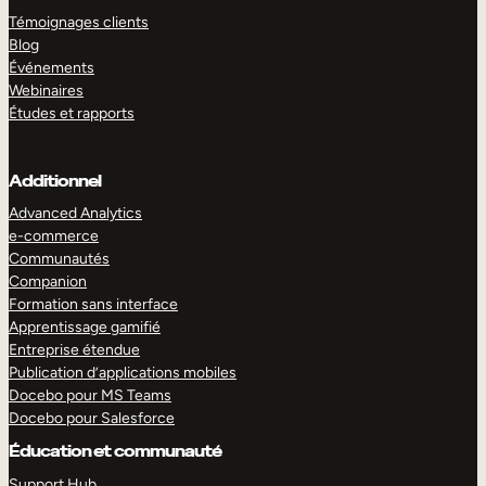
Témoignages clients
Blog
Événements
Webinaires
Études et rapports
Additionnel
Advanced Analytics
e-commerce
Communautés
Companion
Formation sans interface
Apprentissage gamifié
Entreprise étendue
Publication d’applications mobiles
Docebo pour MS Teams
Docebo pour Salesforce
Éducation et communauté
Support Hub