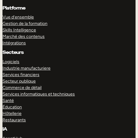
Platforme
Vue d’ensemble
Gestion de la formation
Skills Intelligence
Marché des contenus
Intégrations
Secteurs
Logiciels
Industrie manufacturiere
Services financiers
Secteur publique
Commerce de détail
Services informatiques et techniques
Santé
Éducation
Hôtellerie
Restaurants
IA