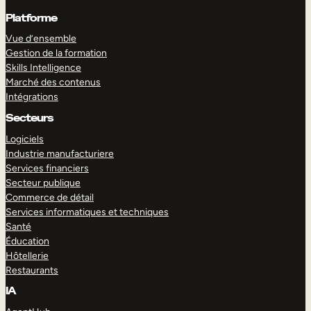
Platforme
Vue d’ensemble
Gestion de la formation
Skills Intelligence
Marché des contenus
Intégrations
Secteurs
Logiciels
Industrie manufacturiere
Services financiers
Secteur publique
Commerce de détail
Services informatiques et techniques
Santé
Éducation
Hôtellerie
Restaurants
IA