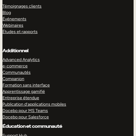
Témoignages clients
Blog
Événements
Webinaires
Études et rapports
Additionnel
Advanced Analytics
e-commerce
Communautés
Companion
Formation sans interface
Apprentissage gamifié
Entreprise étendue
Publication d’applications mobiles
Docebo pour MS Teams
Docebo pour Salesforce
Éducation et communauté
Support Hub