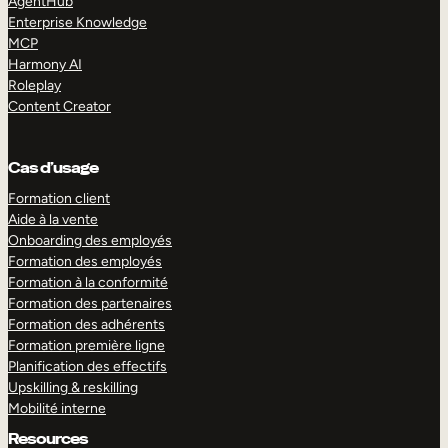
AgentHub
Enterprise Knowledge
MCP
Harmony AI
Roleplay
Content Creator
Cas d’usage
Formation client
Aide à la vente
Onboarding des employés
Formation des employés
Formation à la conformité
Formation des partenaires
Formation des adhérents
Formation première ligne
Planification des effectifs
Upskilling & reskilling
Mobilité interne
Resources