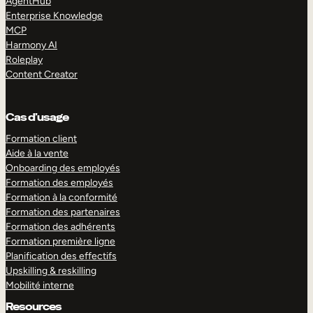
AgentHub
Enterprise Knowledge
MCP
Harmony AI
Roleplay
Content Creator
Cas d’usage
Formation client
Aide à la vente
Onboarding des employés
Formation des employés
Formation à la conformité
Formation des partenaires
Formation des adhérents
Formation première ligne
Planification des effectifs
Upskilling & reskilling
Mobilité interne
Resources