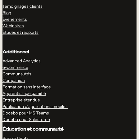
Témoignages clients
Blog
Événements
Webinaires
Études et rapports
Additionnel
Advanced Analytics
e-commerce
Communautés
Companion
Formation sans interface
Apprentissage gamifié
Entreprise étendue
Publication d’applications mobiles
Docebo pour MS Teams
Docebo pour Salesforce
Éducation et communauté
Support Hub