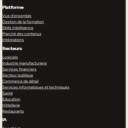
Platforme
Vue d’ensemble
Gestion de la formation
Skills Intelligence
Marché des contenus
Intégrations
Secteurs
Logiciels
Industrie manufacturiere
Services financiers
Secteur publique
Commerce de détail
Services informatiques et techniques
Santé
Éducation
Hôtellerie
Restaurants
IA