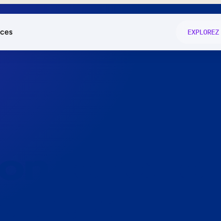
ces
EXPLOREZ
és
on fonctio
té
e
 preuve.