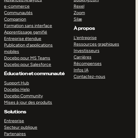
e-commerce
Rexel
Communautés
Zoom
Companion
Silæ
Formation sans interface
À propos
Apprentissage gamifié
L’entreprise
Entreprise étendue
Ressources graphiques
Publication d’applications
Investisseurs
mobiles
Carrières
Docebo pour MS Teams
Récompenses
Docebo pour Salesforce
Infos IA
Éducation et communauté
Contactez-nous
Support Hub
Docebo Help
Docebo Community
Mises à jour des produits
Solutions
Entreprise
Secteur publique
Partenaires