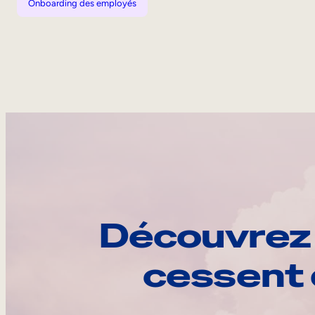
Onboarding des employés
Découvrez 
cessent 