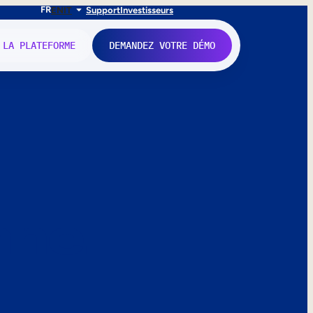
FR
EN
IT
Support
Investisseurs
 LA PLATEFORME
DEMANDEZ VOTRE DÉMO
nne.