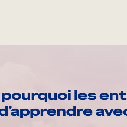
pourquoi les ent
d’apprendre av