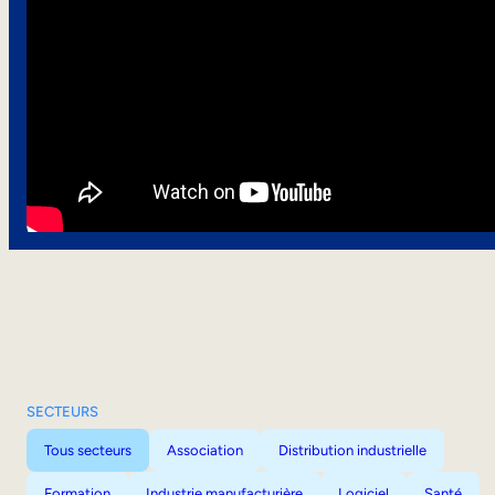
SECTEURS
Tous secteurs
Association
Distribution industrielle
Formation
Industrie manufacturière
Logiciel
Santé