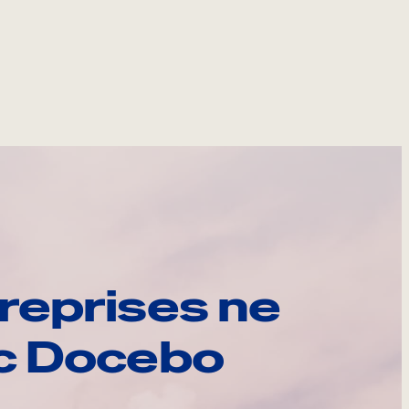
reprises ne
ec Docebo