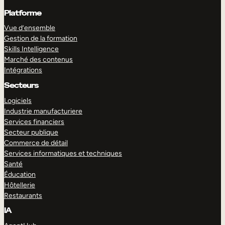
Platforme
Vue d’ensemble
Gestion de la formation
Skills Intelligence
Marché des contenus
Intégrations
Secteurs
Logiciels
Industrie manufacturiere
Services financiers
Secteur publique
Commerce de détail
Services informatiques et techniques
Santé
Éducation
Hôtellerie
Restaurants
IA