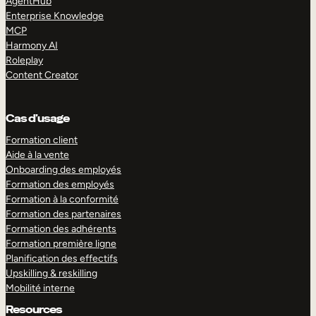
AgentHub
Enterprise Knowledge
MCP
Harmony AI
Roleplay
Content Creator
Cas d’usage
Formation client
Aide à la vente
Onboarding des employés
Formation des employés
Formation à la conformité
Formation des partenaires
Formation des adhérents
Formation première ligne
Planification des effectifs
Upskilling & reskilling
Mobilité interne
Resources