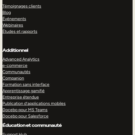
Témoignages clients
Blog
Événements
Webinaires
Études et rapports
Additionnel
Advanced Analytics
e-commerce
Communautés
Companion
Formation sans interface
Apprentissage gamifié
Entreprise étendue
Publication d’applications mobiles
Docebo pour MS Teams
Docebo pour Salesforce
Éducation et communauté
Support Hub