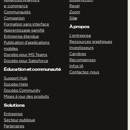
e-commerce
Rexel
Communautés
Zoom
Companion
Silæ
Formation sans interface
À propos
Apprentissage gamifié
L’entreprise
Entreprise étendue
Ressources graphiques
Publication d’applications
Investisseurs
mobiles
Carrières
Docebo pour MS Teams
Récompenses
Docebo pour Salesforce
Infos IA
Éducation et communauté
Contactez-nous
Support Hub
Docebo Help
Docebo Community
Mises à jour des produits
Solutions
Entreprise
Secteur publique
Partenaires