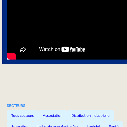
SECTEURS
Tous secteurs
Association
Distribution industrielle
Formation
Industrie manufacturière
Logiciel
Santé