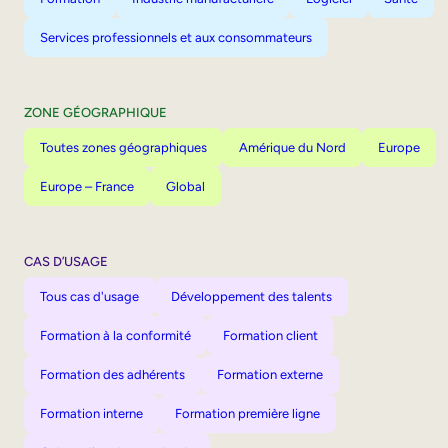
Services professionnels et aux consommateurs
ZONE GÉOGRAPHIQUE
Toutes zones géographiques
Amérique du Nord
Europe
Europe – France
Global
CAS D’USAGE
Tous cas d'usage
Développement des talents
Formation à la conformité
Formation client
Formation des adhérents
Formation externe
Formation interne
Formation première ligne