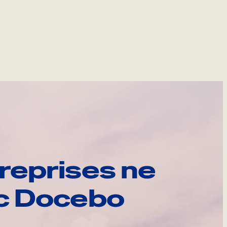
reprises ne
ec Docebo