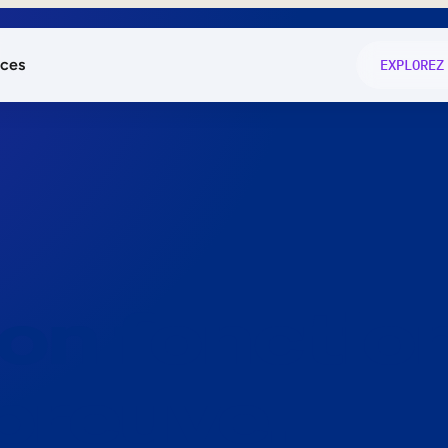
ces
EXPLOREZ
és
on fonctio
té
e
 preuve.