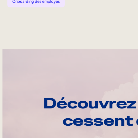
Onboarding des employés
Découvrez 
cessent 