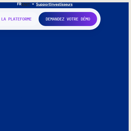
FR
EN
IT
Support
Investisseurs
 LA PLATEFORME
DEMANDEZ VOTRE DÉMO
nne.