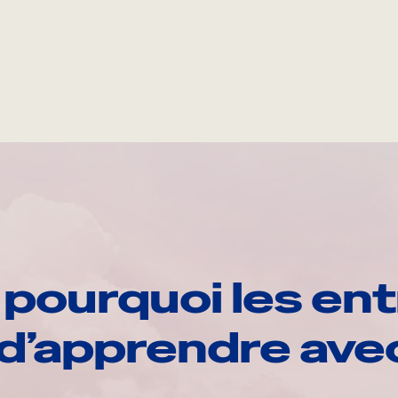
pourquoi les ent
d’apprendre av