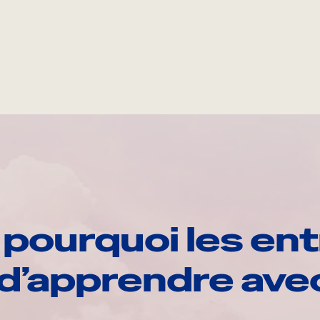
pourquoi les ent
d’apprendre av