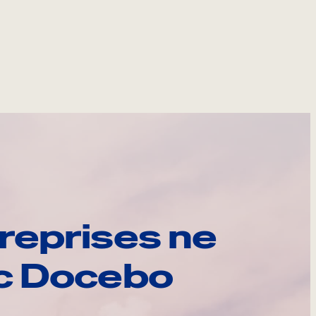
reprises ne
ec Docebo