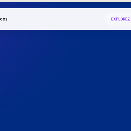
ces
EXPLOREZ
és
on fonctio
té
e
 preuve.