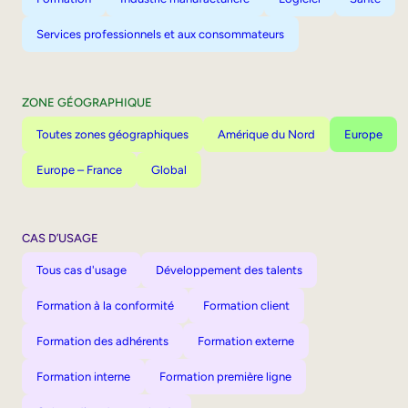
Services professionnels et aux consommateurs
ZONE GÉOGRAPHIQUE
Toutes zones géographiques
Amérique du Nord
Europe
Europe – France
Global
CAS D’USAGE
Tous cas d'usage
Développement des talents
Formation à la conformité
Formation client
Formation des adhérents
Formation externe
Formation interne
Formation première ligne