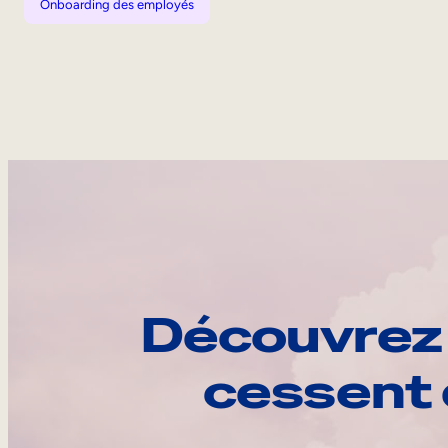
Onboarding des employés
Découvrez 
cessent 