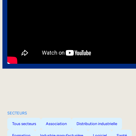
SECTEURS
Tous secteurs
Association
Distribution industrielle
Formation
Industrie manufacturière
Logiciel
Santé