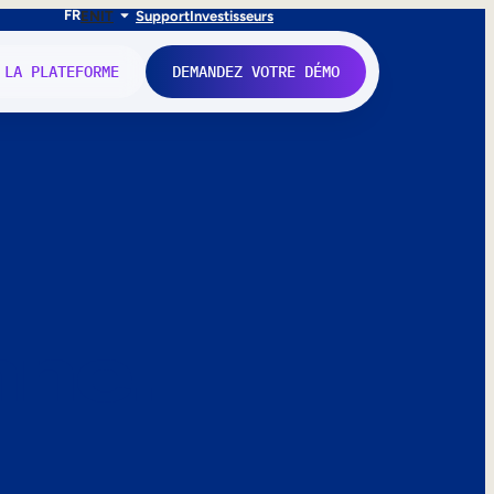
FR
EN
IT
Support
Investisseurs
 LA PLATEFORME
DEMANDEZ VOTRE DÉMO
nne.