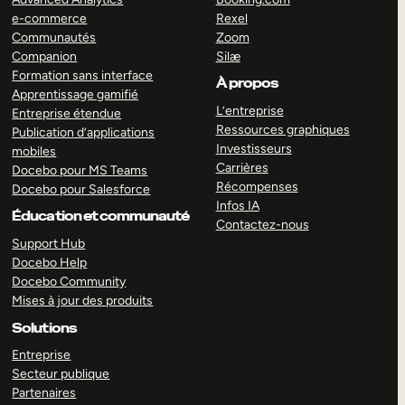
e-commerce
Rexel
Communautés
Zoom
Companion
Silæ
Formation sans interface
À propos
Apprentissage gamifié
L’entreprise
Entreprise étendue
Ressources graphiques
Publication d’applications
Investisseurs
mobiles
Carrières
Docebo pour MS Teams
Récompenses
Docebo pour Salesforce
Infos IA
Éducation et communauté
Contactez-nous
Support Hub
Docebo Help
Docebo Community
Mises à jour des produits
Solutions
Entreprise
Secteur publique
Partenaires