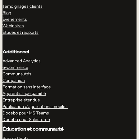
Témoignages clients
Blog
Événements
Webinaires
Études et rapports
Additionnel
Advanced Analytics
e-commerce
Communautés
Companion
Formation sans interface
Apprentissage gamifié
Entreprise étendue
Publication d’applications mobiles
Docebo pour MS Teams
Docebo pour Salesforce
Éducation et communauté
Support Hub