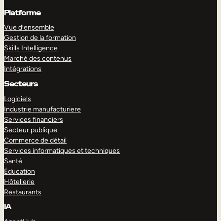
Platforme
Vue d’ensemble
Gestion de la formation
Skills Intelligence
Marché des contenus
Intégrations
Secteurs
Logiciels
Industrie manufacturiere
Services financiers
Secteur publique
Commerce de détail
Services informatiques et techniques
Santé
Éducation
Hôtellerie
Restaurants
IA