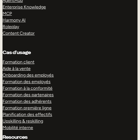
AgentHub
Enterprise Knowledge
MCP
Harmony AI
Roleplay
Content Creator
Cas d’usage
Formation client
Aide à la vente
Onboarding des employés
Formation des employés
Formation à la conformité
Formation des partenaires
Formation des adhérents
Formation première ligne
Planification des effectifs
Upskilling & reskilling
Mobilité interne
Resources