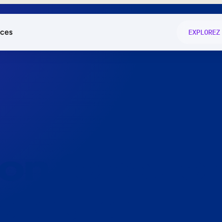
ces
EXPLOREZ
és
on fonctio
té
e
 preuve.