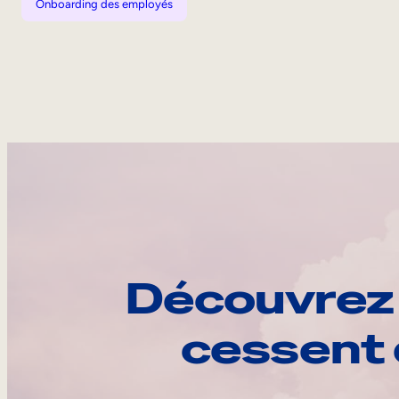
Onboarding des employés
Découvrez 
cessent 