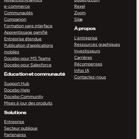
e-commerce
Rexel
Communautés
Zoom
Companion
Silæ
Formation sans interface
À propos
Apprentissage gamifié
L’entreprise
Entreprise étendue
Ressources graphiques
Publication d’applications
Investisseurs
mobiles
Carrières
Docebo pour MS Teams
Récompenses
Docebo pour Salesforce
Infos IA
Éducation et communauté
Contactez-nous
Support Hub
Docebo Help
Docebo Community
Mises à jour des produits
Solutions
Entreprise
Secteur publique
Partenaires