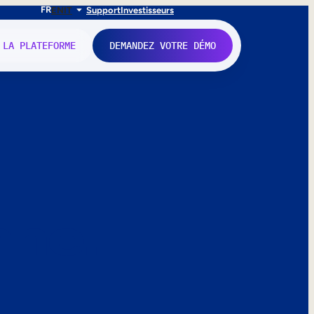
FR
EN
IT
Support
Investisseurs
 LA PLATEFORME
DEMANDEZ VOTRE DÉMO
nne.