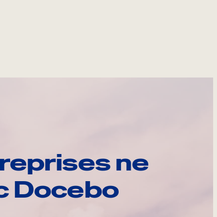
reprises ne
ec Docebo