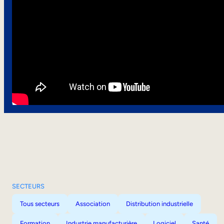
SECTEURS
Tous secteurs
Association
Distribution industrielle
Formation
Industrie manufacturière
Logiciel
Santé