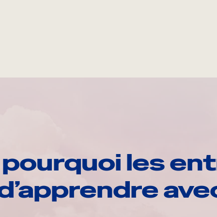
pourquoi les ent
d’apprendre av