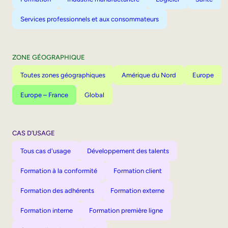
Services professionnels et aux consommateurs
ZONE GÉOGRAPHIQUE
Toutes zones géographiques
Amérique du Nord
Europe
Europe – France
Global
CAS D’USAGE
Tous cas d'usage
Développement des talents
Formation à la conformité
Formation client
Formation des adhérents
Formation externe
Formation interne
Formation première ligne