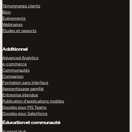
Témoignages clients
Blog
Événements
Webinaires
Études et rapports
Additionnel
Advanced Analytics
e-commerce
Communautés
Companion
Formation sans interface
Apprentissage gamifié
Entreprise étendue
Publication d’applications mobiles
Docebo pour MS Teams
Docebo pour Salesforce
Éducation et communauté
Support Hub