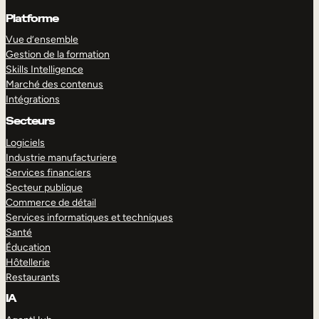
Platforme
Vue d’ensemble
Gestion de la formation
Skills Intelligence
Marché des contenus
Intégrations
Secteurs
Logiciels
Industrie manufacturiere
Services financiers
Secteur publique
Commerce de détail
Services informatiques et techniques
Santé
Éducation
Hôtellerie
Restaurants
IA