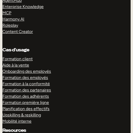
AgentHub
Enterprise Knowledge
MCP
Harmony AI
Roleplay
Content Creator
Cas d’usage
Formation client
Aide à la vente
Onboarding des employés
Formation des employés
Formation à la conformité
Formation des partenaires
Formation des adhérents
Formation première ligne
Planification des effectifs
Upskilling & reskilling
Mobilité interne
Resources