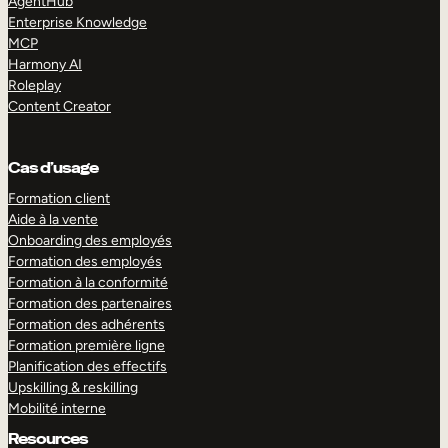
AgentHub
Enterprise Knowledge
MCP
Harmony AI
Roleplay
Content Creator
Cas d’usage
Formation client
Aide à la vente
Onboarding des employés
Formation des employés
Formation à la conformité
Formation des partenaires
Formation des adhérents
Formation première ligne
Planification des effectifs
Upskilling & reskilling
Mobilité interne
Resources