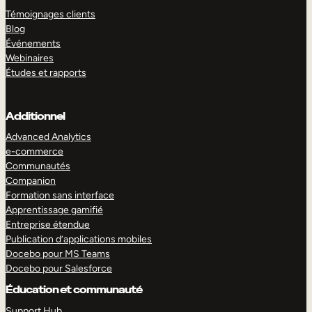
Témoignages clients
Blog
Événements
Webinaires
Études et rapports
Additionnel
Advanced Analytics
e-commerce
Communautés
Companion
Formation sans interface
Apprentissage gamifié
Entreprise étendue
Publication d’applications mobiles
Docebo pour MS Teams
Docebo pour Salesforce
Éducation et communauté
Support Hub