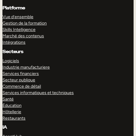
Platforme
Vue d’ensemble
Gestion de la formation
Skills Intelligence
Marché des contenus
Intégrations
Secteurs
Logiciels
Industrie manufacturiere
Services financiers
Secteur publique
Commerce de détail
Services informatiques et techniques
Santé
Éducation
Hôtellerie
Restaurants
IA