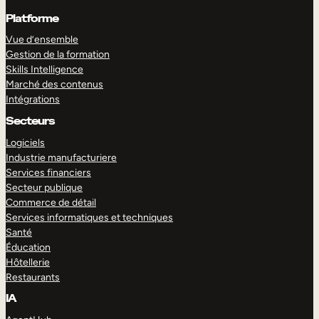
Platforme
Vue d’ensemble
Gestion de la formation
Skills Intelligence
Marché des contenus
Intégrations
Secteurs
Logiciels
Industrie manufacturiere
Services financiers
Secteur publique
Commerce de détail
Services informatiques et techniques
Santé
Éducation
Hôtellerie
Restaurants
IA