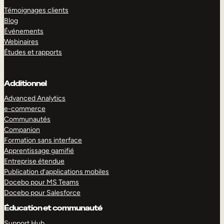
Témoignages clients
Blog
Événements
Webinaires
Études et rapports
Additionnel
Advanced Analytics
e-commerce
Communautés
Companion
Formation sans interface
Apprentissage gamifié
Entreprise étendue
Publication d’applications mobiles
Docebo pour MS Teams
Docebo pour Salesforce
Éducation et communauté
Support Hub