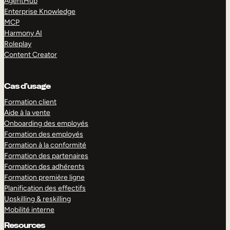
AgentHub
Enterprise Knowledge
MCP
Harmony AI
Roleplay
Content Creator
Cas d’usage
Formation client
Aide à la vente
Onboarding des employés
Formation des employés
Formation à la conformité
Formation des partenaires
Formation des adhérents
Formation première ligne
Planification des effectifs
Upskilling & reskilling
Mobilité interne
Resources