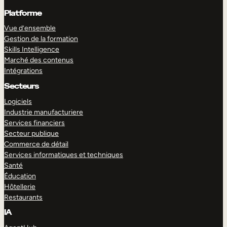
Platforme
Vue d’ensemble
Gestion de la formation
Skills Intelligence
Marché des contenus
Intégrations
Secteurs
Logiciels
Industrie manufacturiere
Services financiers
Secteur publique
Commerce de détail
Services informatiques et techniques
Santé
Éducation
Hôtellerie
Restaurants
IA