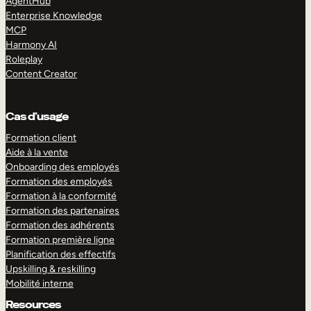
AgentHub
Enterprise Knowledge
MCP
Harmony AI
Roleplay
Content Creator
Cas d’usage
Formation client
Aide à la vente
Onboarding des employés
Formation des employés
Formation à la conformité
Formation des partenaires
Formation des adhérents
Formation première ligne
Planification des effectifs
Upskilling & reskilling
Mobilité interne
Resources