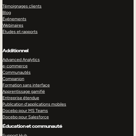
Témoignages clients
Blog
Événements
Webinaires
Études et rapports
Additionnel
Advanced Analytics
e-commerce
Communautés
Companion
Formation sans interface
Apprentissage gamifié
Entreprise étendue
Publication d’applications mobiles
Docebo pour MS Teams
Docebo pour Salesforce
Éducation et communauté
Support Hub