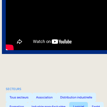
SECTEURS
Tous secteurs
Association
Distribution industrielle
Formation
Industrie manufacturière
Logiciel
Santé