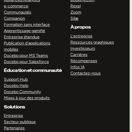
e-commerce
Rexel
Communautés
Zoom
Companion
Silæ
Formation sans interface
À propos
Apprentissage gamifié
L’entreprise
Entreprise étendue
Ressources graphiques
Publication d’applications
Investisseurs
mobiles
Carrières
Docebo pour MS Teams
Récompenses
Docebo pour Salesforce
Infos IA
Éducation et communauté
Contactez-nous
Support Hub
Docebo Help
Docebo Community
Mises à jour des produits
Solutions
Entreprise
Secteur publique
Partenaires