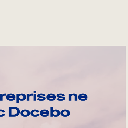
reprises ne
ec Docebo