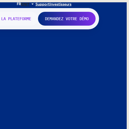
FR
EN
IT
Support
Investisseurs
 LA PLATEFORME
DEMANDEZ VOTRE DÉMO
nne.