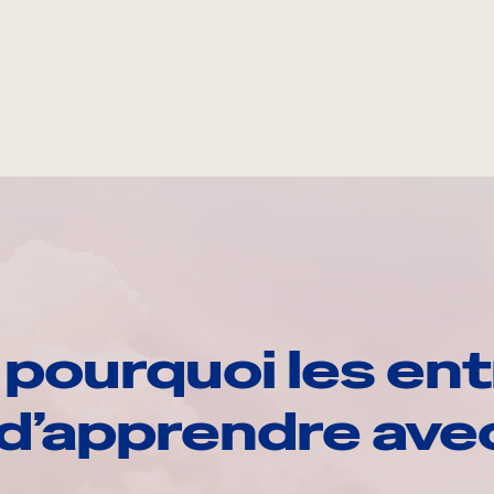
pourquoi les ent
d’apprendre av