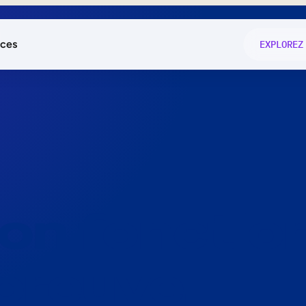
ces
EXPLOREZ
és
on fonctio
té
e
 preuve.