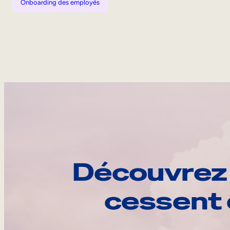
Onboarding des employés
Découvrez 
cessent 