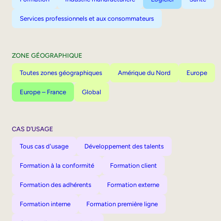
Services professionnels et aux consommateurs
ZONE GÉOGRAPHIQUE
Toutes zones géographiques
Amérique du Nord
Europe
Europe – France
Global
CAS D’USAGE
Tous cas d'usage
Développement des talents
Formation à la conformité
Formation client
Formation des adhérents
Formation externe
Formation interne
Formation première ligne