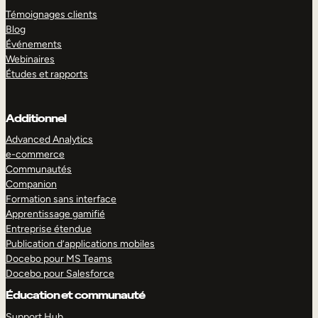
Témoignages clients
Blog
Événements
Webinaires
Études et rapports
Additionnel
Advanced Analytics
e-commerce
Communautés
Companion
Formation sans interface
Apprentissage gamifié
Entreprise étendue
Publication d’applications mobiles
Docebo pour MS Teams
Docebo pour Salesforce
Éducation et communauté
Support Hub