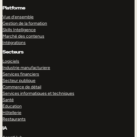
Platforme
Vue d’ensemble
Gestion de la formation
Skills Intelligence
Marché des contenus
Intégrations
Secteurs
Logiciels
Industrie manufacturiere
Services financiers
Secteur publique
Commerce de détail
Services informatiques et techniques
Santé
Éducation
Hôtellerie
Restaurants
IA