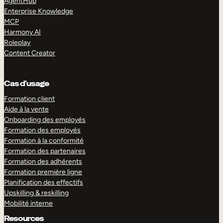
AgentHub
Enterprise Knowledge
MCP
Harmony AI
Roleplay
Content Creator
Cas d’usage
Formation client
Aide à la vente
Onboarding des employés
Formation des employés
Formation à la conformité
Formation des partenaires
Formation des adhérents
Formation première ligne
Planification des effectifs
Upskilling & reskilling
Mobilité interne
Resources