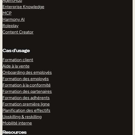
AgentHub
Enterprise Knowledge
MCP
Harmony AI
Roleplay
Content Creator
Cas d’usage
Formation client
Aide à la vente
Onboarding des employés
Formation des employés
Formation à la conformité
Formation des partenaires
Formation des adhérents
Formation première ligne
Planification des effectifs
Upskilling & reskilling
Mobilité interne
Resources