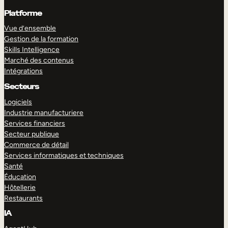
Platforme
Vue d’ensemble
Gestion de la formation
Skills Intelligence
Marché des contenus
Intégrations
Secteurs
Logiciels
Industrie manufacturiere
Services financiers
Secteur publique
Commerce de détail
Services informatiques et techniques
Santé
Éducation
Hôtellerie
Restaurants
IA