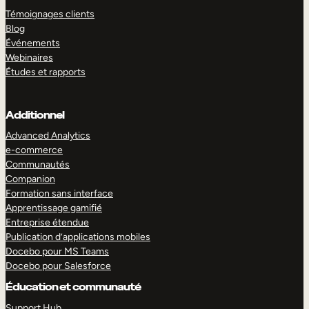
Témoignages clients
Blog
Événements
Webinaires
Études et rapports
Additionnel
Advanced Analytics
e-commerce
Communautés
Companion
Formation sans interface
Apprentissage gamifié
Entreprise étendue
Publication d’applications mobiles
Docebo pour MS Teams
Docebo pour Salesforce
Éducation et communauté
Support Hub