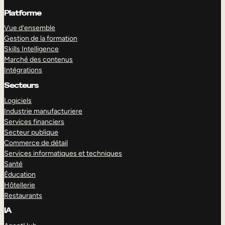
Platforme
Vue d’ensemble
Gestion de la formation
Skills Intelligence
Marché des contenus
Intégrations
Secteurs
Logiciels
Industrie manufacturiere
Services financiers
Secteur publique
Commerce de détail
Services informatiques et techniques
Santé
Éducation
Hôtellerie
Restaurants
IA