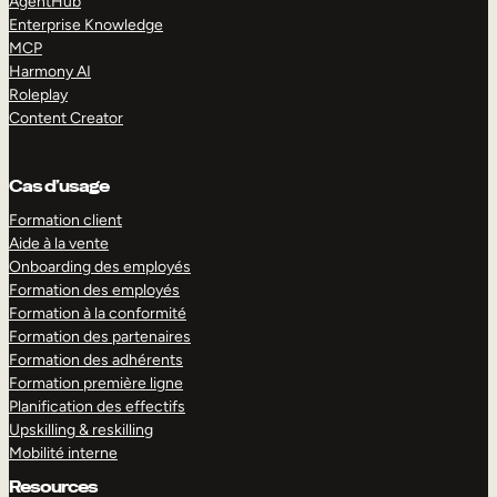
AgentHub
Enterprise Knowledge
MCP
Harmony AI
Roleplay
Content Creator
Cas d’usage
Formation client
Aide à la vente
Onboarding des employés
Formation des employés
Formation à la conformité
Formation des partenaires
Formation des adhérents
Formation première ligne
Planification des effectifs
Upskilling & reskilling
Mobilité interne
Resources