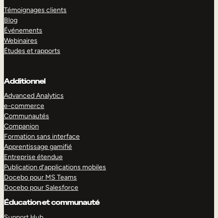
Témoignages clients
Blog
Événements
Webinaires
Études et rapports
Additionnel
Advanced Analytics
e-commerce
Communautés
Companion
Formation sans interface
Apprentissage gamifié
Entreprise étendue
Publication d’applications mobiles
Docebo pour MS Teams
Docebo pour Salesforce
Éducation et communauté
Support Hub