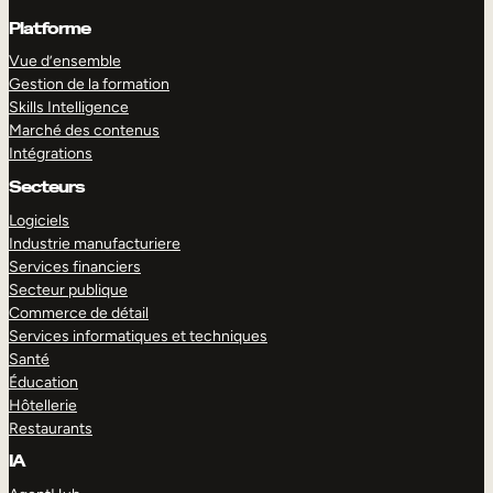
Platforme
Vue d’ensemble
Gestion de la formation
Skills Intelligence
Marché des contenus
Intégrations
Secteurs
Logiciels
Industrie manufacturiere
Services financiers
Secteur publique
Commerce de détail
Services informatiques et techniques
Santé
Éducation
Hôtellerie
Restaurants
IA