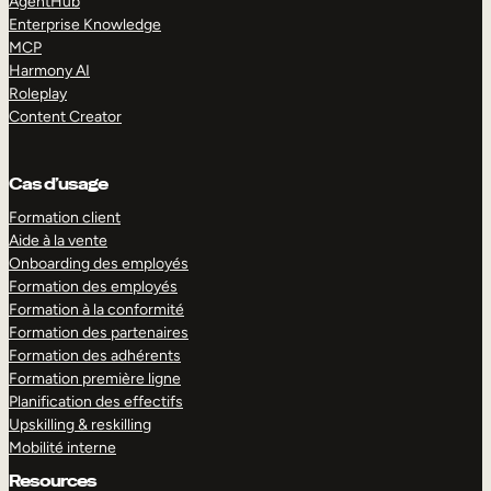
AgentHub
Enterprise Knowledge
MCP
Harmony AI
Roleplay
Content Creator
Cas d’usage
Formation client
Aide à la vente
Onboarding des employés
Formation des employés
Formation à la conformité
Formation des partenaires
Formation des adhérents
Formation première ligne
Planification des effectifs
Upskilling & reskilling
Mobilité interne
Resources