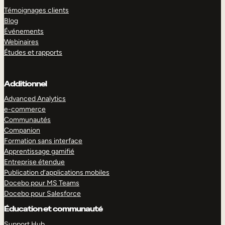
Témoignages clients
Blog
Événements
Webinaires
Études et rapports
Additionnel
Advanced Analytics
e-commerce
Communautés
Companion
Formation sans interface
Apprentissage gamifié
Entreprise étendue
Publication d’applications mobiles
Docebo pour MS Teams
Docebo pour Salesforce
Éducation et communauté
Support Hub