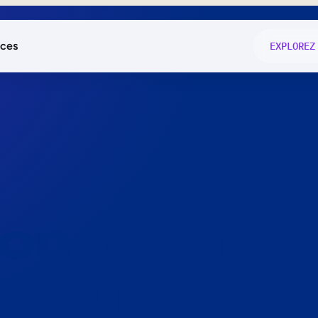
ces
EXPLOREZ
és
on fonctio
té
e
 preuve.