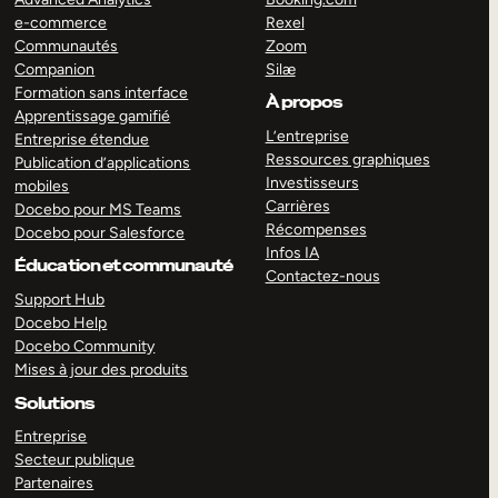
e-commerce
Rexel
Communautés
Zoom
Companion
Silæ
Formation sans interface
À propos
Apprentissage gamifié
L’entreprise
Entreprise étendue
Ressources graphiques
Publication d’applications
Investisseurs
mobiles
Carrières
Docebo pour MS Teams
Récompenses
Docebo pour Salesforce
Infos IA
Éducation et communauté
Contactez-nous
Support Hub
Docebo Help
Docebo Community
Mises à jour des produits
Solutions
Entreprise
Secteur publique
Partenaires