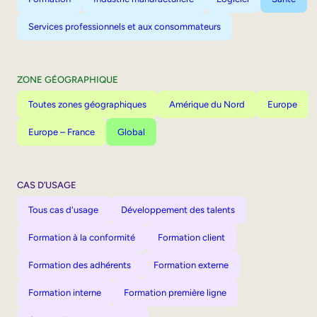
Services professionnels et aux consommateurs
ZONE GÉOGRAPHIQUE
Toutes zones géographiques
Amérique du Nord
Europe
Europe – France
Global
CAS D’USAGE
Tous cas d'usage
Développement des talents
Formation à la conformité
Formation client
Formation des adhérents
Formation externe
Formation interne
Formation première ligne