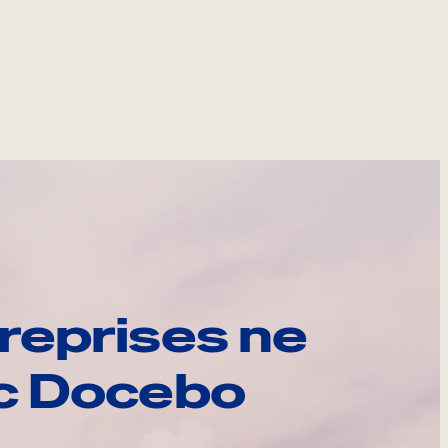
reprises ne
ec Docebo