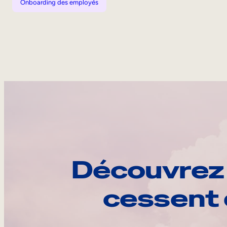
Onboarding des employés
Découvrez 
cessent 