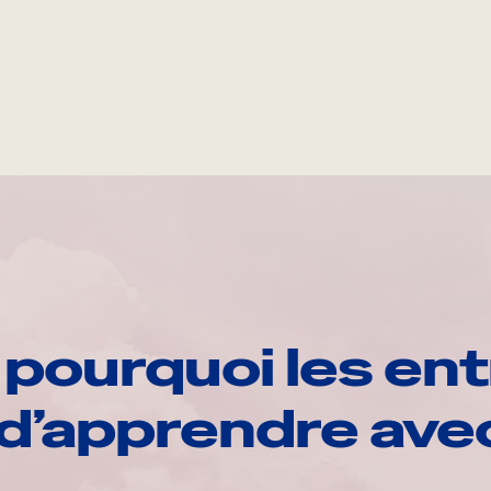
pourquoi les ent
d’apprendre av