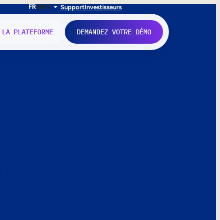
FR
EN
IT
Support
Investisseurs
 LA PLATEFORME
DEMANDEZ VOTRE DÉMO
nne.