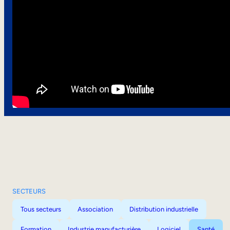
SECTEURS
Tous secteurs
Association
Distribution industrielle
Formation
Industrie manufacturière
Logiciel
Santé