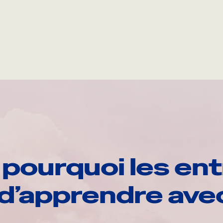
pourquoi les ent
d’apprendre av