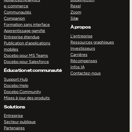
e-commerce
Rexel
Communautés
Zoom
Companion
Silæ
Formation sans interface
À propos
Apprentissage gamifié
L’entreprise
Entreprise étendue
Ressources graphiques
Publication d’applications
Investisseurs
mobiles
Carrières
Docebo pour MS Teams
Récompenses
Docebo pour Salesforce
Infos IA
Éducation et communauté
Contactez-nous
Support Hub
Docebo Help
Docebo Community
Mises à jour des produits
Solutions
Entreprise
Secteur publique
Partenaires