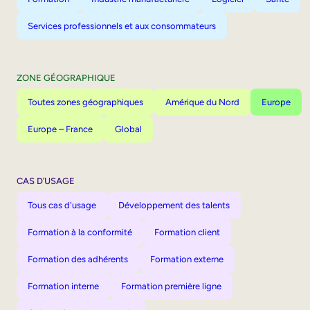
Services professionnels et aux consommateurs
ZONE GÉOGRAPHIQUE
Toutes zones géographiques
Amérique du Nord
Europe
Europe – France
Global
CAS D’USAGE
Tous cas d'usage
Développement des talents
Formation à la conformité
Formation client
Formation des adhérents
Formation externe
Formation interne
Formation première ligne