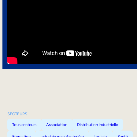
SECTEURS
Tous secteurs
Association
Distribution industrielle
Formation
Industrie manufacturière
Logiciel
Santé