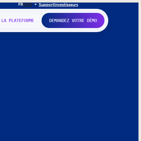
FR
EN
IT
Support
Investisseurs
 LA PLATEFORME
DEMANDEZ VOTRE DÉMO
nne.