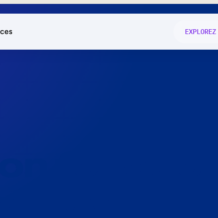
ces
EXPLOREZ
és
on fonctio
té
e
 preuve.