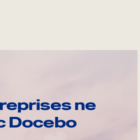
reprises ne
ec Docebo