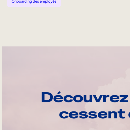
Onboarding des employés
Découvrez 
cessent 