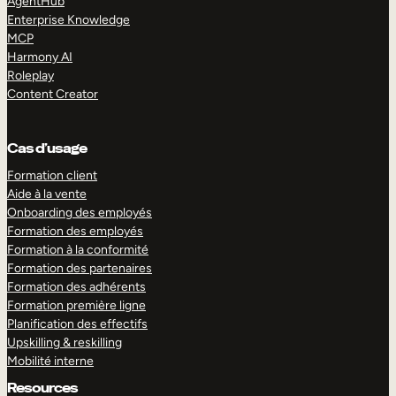
AgentHub
Enterprise Knowledge
MCP
Harmony AI
Roleplay
Content Creator
Cas d’usage
Formation client
Aide à la vente
Onboarding des employés
Formation des employés
Formation à la conformité
Formation des partenaires
Formation des adhérents
Formation première ligne
Planification des effectifs
Upskilling & reskilling
Mobilité interne
Resources