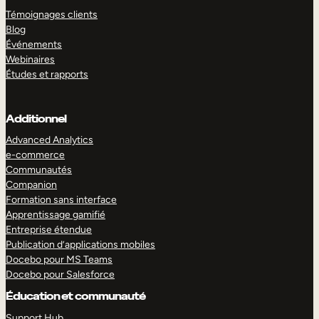
Témoignages clients
Blog
Événements
Webinaires
Études et rapports
Additionnel
Advanced Analytics
e-commerce
Communautés
Companion
Formation sans interface
Apprentissage gamifié
Entreprise étendue
Publication d’applications mobiles
Docebo pour MS Teams
Docebo pour Salesforce
Éducation et communauté
Support Hub