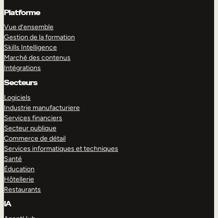
Platforme
Vue d’ensemble
Gestion de la formation
Skills Intelligence
Marché des contenus
Intégrations
Secteurs
Logiciels
Industrie manufacturiere
Services financiers
Secteur publique
Commerce de détail
Services informatiques et techniques
Santé
Éducation
Hôtellerie
Restaurants
IA