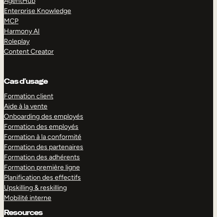
AgentHub
Enterprise Knowledge
MCP
Harmony AI
Roleplay
Content Creator
Cas d’usage
Formation client
Aide à la vente
Onboarding des employés
Formation des employés
Formation à la conformité
Formation des partenaires
Formation des adhérents
Formation première ligne
Planification des effectifs
Upskilling & reskilling
Mobilité interne
Resources