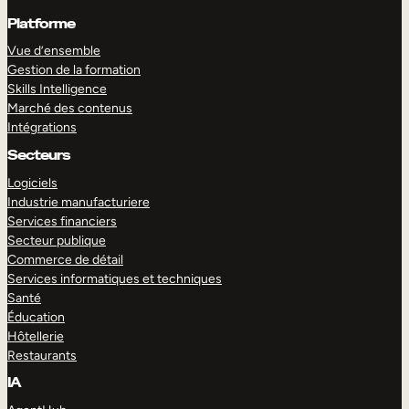
Platforme
Vue d’ensemble
Gestion de la formation
Skills Intelligence
Marché des contenus
Intégrations
Secteurs
Logiciels
Industrie manufacturiere
Services financiers
Secteur publique
Commerce de détail
Services informatiques et techniques
Santé
Éducation
Hôtellerie
Restaurants
IA