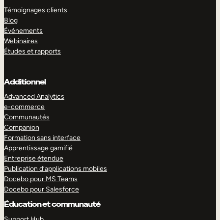
Témoignages clients
Blog
Événements
Webinaires
Études et rapports
Additionnel
Advanced Analytics
e-commerce
Communautés
Companion
Formation sans interface
Apprentissage gamifié
Entreprise étendue
Publication d’applications mobiles
Docebo pour MS Teams
Docebo pour Salesforce
Éducation et communauté
Support Hub