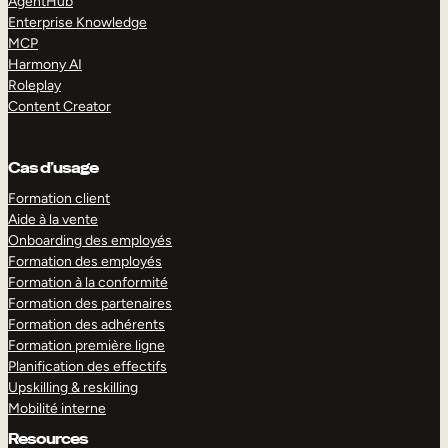
AgentHub
Enterprise Knowledge
MCP
Harmony AI
Roleplay
Content Creator
Cas d’usage
Formation client
Aide à la vente
Onboarding des employés
Formation des employés
Formation à la conformité
Formation des partenaires
Formation des adhérents
Formation première ligne
Planification des effectifs
Upskilling & reskilling
Mobilité interne
Resources