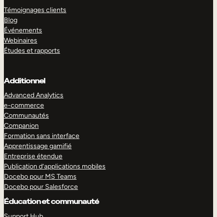
Témoignages clients
Blog
Événements
Webinaires
Études et rapports
Additionnel
Advanced Analytics
e-commerce
Communautés
Companion
Formation sans interface
Apprentissage gamifié
Entreprise étendue
Publication d’applications mobiles
Docebo pour MS Teams
Docebo pour Salesforce
Éducation et communauté
Support Hub