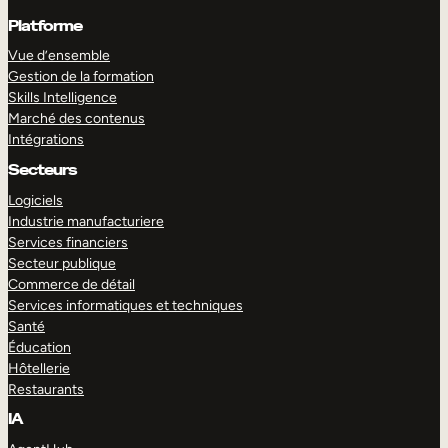
Platforme
Vue d’ensemble
Gestion de la formation
Skills Intelligence
Marché des contenus
Intégrations
Secteurs
Logiciels
Industrie manufacturiere
Services financiers
Secteur publique
Commerce de détail
Services informatiques et techniques
Santé
Éducation
Hôtellerie
Restaurants
IA