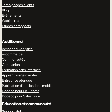
Témoignages clients
Blog
Événements
Webinaires
Études et rapports
Additionnel
Advanced Analytics
e-commerce
Communautés
Companion
Formation sans interface
Apprentissage gamifié
Entreprise étendue
Publication d’applications mobiles
Docebo pour MS Teams
Docebo pour Salesforce
Éducation et communauté
Support Hub