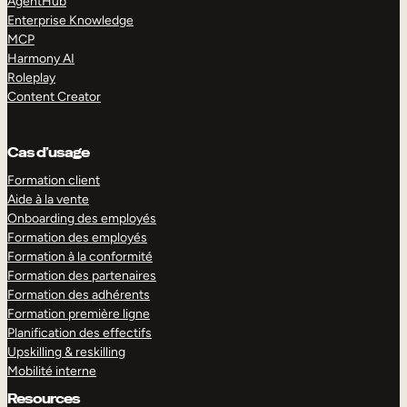
AgentHub
Enterprise Knowledge
MCP
Harmony AI
Roleplay
Content Creator
Cas d’usage
Formation client
Aide à la vente
Onboarding des employés
Formation des employés
Formation à la conformité
Formation des partenaires
Formation des adhérents
Formation première ligne
Planification des effectifs
Upskilling & reskilling
Mobilité interne
Resources