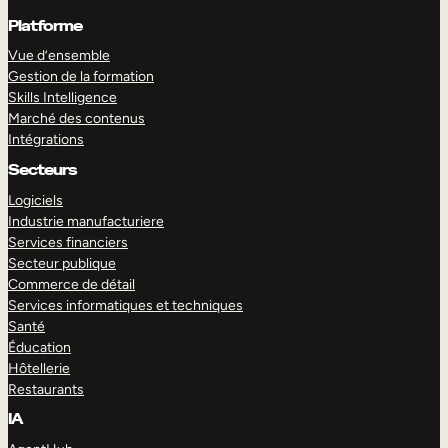
Platforme
Vue d’ensemble
Gestion de la formation
Skills Intelligence
Marché des contenus
Intégrations
Secteurs
Logiciels
Industrie manufacturiere
Services financiers
Secteur publique
Commerce de détail
Services informatiques et techniques
Santé
Éducation
Hôtellerie
Restaurants
IA