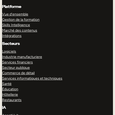
Platforme
Vue d’ensemble
Gestion de la formation
Skills Intelligence
Marché des contenus
Intégrations
Secteurs
Logiciels
Industrie manufacturiere
Services financiers
Secteur publique
Commerce de détail
Services informatiques et techniques
Santé
Éducation
Hôtellerie
Restaurants
IA