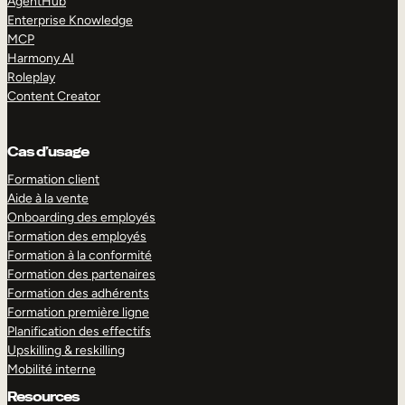
AgentHub
Enterprise Knowledge
MCP
Harmony AI
Roleplay
Content Creator
Cas d’usage
Formation client
Aide à la vente
Onboarding des employés
Formation des employés
Formation à la conformité
Formation des partenaires
Formation des adhérents
Formation première ligne
Planification des effectifs
Upskilling & reskilling
Mobilité interne
Resources