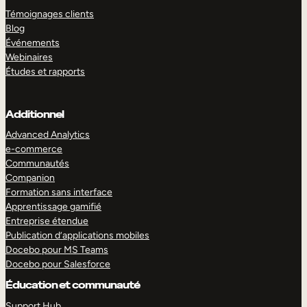
Témoignages clients
Blog
Événements
Webinaires
Études et rapports
Additionnel
Advanced Analytics
e-commerce
Communautés
Companion
Formation sans interface
Apprentissage gamifié
Entreprise étendue
Publication d’applications mobiles
Docebo pour MS Teams
Docebo pour Salesforce
Éducation et communauté
Support Hub